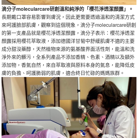
滴分子molecularcare研創溫和純淨的「櫻花淨透潔顏露」。
長期戴口罩容易影響到膚況，因此更需要透過溫和的清潔方式
來呵護臉部肌膚，觀察到這個現象，滴分子molecularcare研創
的第一支產品就是櫻花淨透潔顏露，滴分子表示：櫻花淨透潔
顏露採用櫻花萃取液，添加德國洋甘菊中舒緩肌膚不適的主要
成分甜沒藥醇，天然植物來源的氨基酸界面活性劑，能溫和洗
淨外來的髒污，全系列產品不添加香精、色素、酒精以及額外
添加物，香氣自然，來自萃取液與原料本身的氣息，能降低皮
膚的負擔、呵護脆弱的肌膚，適合終日忙碌的媽媽族群。