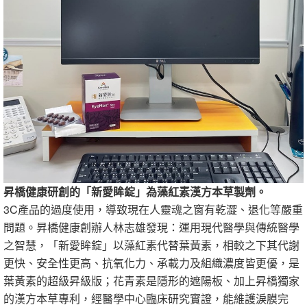
昇橋健康研創的「新愛眸錠」為藻紅素漢方本草製劑。
3C產品的過度使用，導致現在人靈魂之窗有乾澀、退化等嚴重
問題。昇橋健康創辦人林志雄發現：運用現代醫學與傳統醫學
之智慧，「新愛眸錠」以藻紅素代替葉黃素，相較之下其代謝
更快、安全性更高、抗氧化力、承載力及組織濃度皆更優，是
葉黃素的超級昇級版；花青素是隱形的遮陽板、加上昇橋獨家
的漢方本草專利，經醫學中心臨床研究實證，能維護淚膜完