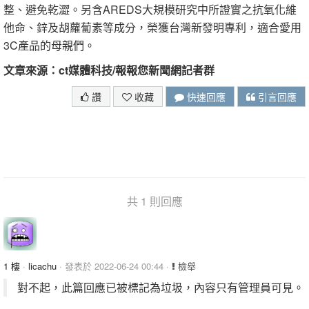
整、避免乾澀。另含AREDS大規模研究中所證實之抗氧化維
他命、鋅及胡蘿蔔素等成分，榮獲台灣新發明專利，適合愛用
3C產品的母親們。
文章來源：ct媒體科技/報報您新聞網記者群
讚
收藏
快速回應
引言回應
共 1 則回應
1 樓
·
licachu
· 發表於 2022-06-24 00:44 ·
檢舉
對不起，此篇回應已被標記為垃圾，內容只有管理員可見。