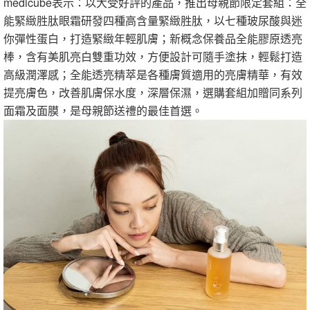
medicube表示：以大受好評的產品，推出母親節限定套組：全
能緊緻胜肽眼霜研發四種高含量緊緻胜肽，以七種玻尿酸與迷
你彈性蛋白，打造緊緻年輕肌膚；新概念保養品全能膠原透亮
棒，含有美肌亮白雙重功效，方便設計可隨手塗抹，輕鬆打造
高級潤澤感；全能透亮精萃是各種膚質適用的亮膚精華，有效
提亮膚色，改善肌膚保水度，深層保濕，選購套組加贈同系列
面霜及面膜，是母親節送禮的最佳首選。