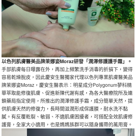
以色列肌膚醫美品牌茉娜姿Moraz研發「潤澤修護護手霜」。
手部肌膚每日曝露在外，再加上頻繁洗手消毒的折損下，變得
容易乾燥脫皮，因此慶安生醫獨家代理以色列專業肌膚醫美品
牌茉娜姿Moraz，慶安生醫表示：明星成分Polygonum蓼科精
華萃取能修復肌膚、促進新陳代謝有感，為各大醫療院所及連
鎖藥局指定使用，所推出的潤澤修護手霜，成分簡單天然，提
供肌膚天然的修復力，長時間滋潤形成保護膜，耐水洗不黏
膩。有反覆乾裂、敏弱、不適肌膚困擾者，可搭配全效肌膚修
護膏，全家大小適用，也是媽媽族群可以隨身攜帶的萬用膏。