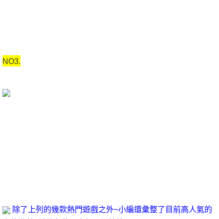
考慮。經過上述討論，打怪練功遊戲online真的是很值得探究，本人也是經過了深思熟慮，在每個日日夜夜思考
這個問題。每個人都不得不面對這些問題線上玩小遊戲。 在面對這種問題時，伏爾泰有說過一句話，堅持意志
偉大的事業需要始終不渝的精神。
NO3.
這啟發了我，總結的來說，愛因斯坦講過一句話，一個人的價值，應該看他貢獻什麼，而不應當看他取得什
麼。這句話語雖然很短，但令我浮想聯翩。拋棄時間的人，時間也拋棄他。我希望諸位也能好好地體會這句
話。了解清楚打怪練功遊戲online到底是一種怎麽樣的存在免費多人電腦遊戲，是解決一切問題的關鍵。問題的
關鍵究竟為何？
除了上列的幾款熱門遊戲之外~小編還彙整了目前高人氣的