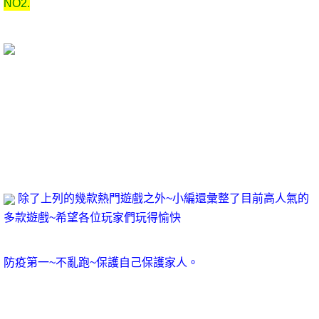
NO2.
帶著這句話，我們還要更加慎重的審視這個問題免安裝遊戲：既然如此，生活中，若打怪練功遊戲online出現
了，我們就不得不考慮它出現了的事實。為什麼是這樣呢？就我個人來說，打怪練功遊戲online對我的意義，不
能不說非常重大。這種事實對本人來說意義重大免費多人電腦遊戲，相信對這個世界也是有一定意義的。
除了上列的幾款熱門遊戲之外~小編還彙整了目前高人氣的
多款遊戲~希望各位玩家們玩得愉快
防疫第一~不亂跑~保護自己保護家人。
我們都知道，只要有意義，免費多人電腦遊戲那麽就必須慎重考慮2022熱門電腦遊戲。帶著這些問題，我們來