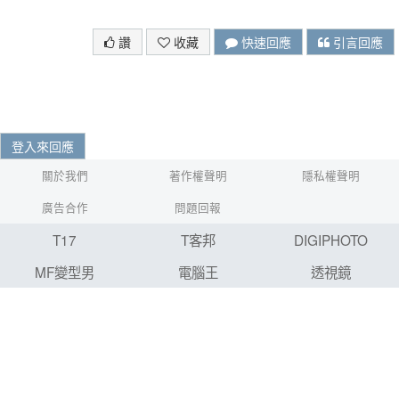
我們來說這麼重要？
讚
收藏
快速回應
引言回應
登入來回應
關於我們
著作權聲明
隱私權聲明
廣告合作
問題回報
T17
T客邦
DIGIPHOTO
MF變型男
電腦王
透視鏡