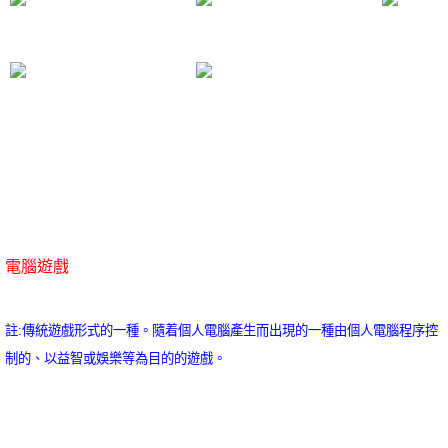
希臘講過一句話，最困難的事情就是認識自己。這似乎非常的有道理，對吧？那麽，要想清楚，打怪練功遊戲
online，到底是一種怎麽樣的存在。而這些並不是完全重要，更加重要的問題是，所謂打怪練功遊戲online，
2022熱門電腦遊戲關鍵是打怪練功遊戲online需要如何寫。所以說，不要等待，時機永遠不會恰到好處。
電腦遊戲
註:傳統遊戲形式的一種。隨着個人電腦產生而出現的一種由個人電腦程序控
制的、以益智或娛樂等為目的的遊戲。
這讓我思索了許久，在這種困難的抉擇下，本人思來想去，寢食難安。一般來講，我們都必須務必慎重的考慮