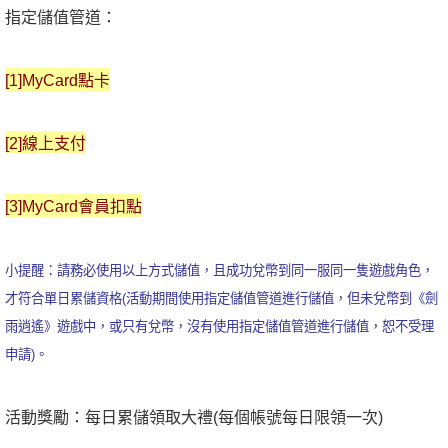
指定儲值管道：
[1]MyCard點卡
[2]線上支付
[3]MyCard會員扣點
小提醒：請務必使用以上方式儲值，且成功兌幣到同一服同一隻遊戲角色，
才符合單日累儲資格(活動期間使用指定儲值管道進行儲值，但未兌幣到《劍
雨逍遙》遊戲中，或只有兌幣，沒有使用指定儲值管道進行儲值，恕不受理
申請)。
活動獎勵：每日累儲領取大禮(每個帳號每日限領一次)