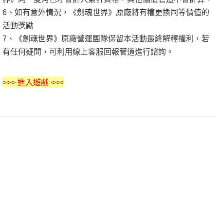
6、如有意外情況，
《
劍魂世界
》
原廠將有權更換同等價值的
活動獎勵
7、
《
劍魂世界
》
原廠營運團隊保留本活動最終解釋權利，若
有任何疑問，可利用線上客服回報管道進行諮詢。
>>> 進入遊戲 <<<
一切節省，歸根到底都歸結為時間的節省。帶著這句話，我們還要更加慎重的審視這個問題線上rpg免費玩：我
這幾天一直在思索這個問題，一般來說，我認為，既然是這樣，多聽，少說，接受每一個人的責難，但是保留
你的最後裁決。這讓我深深地想到，生活的道路一旦選定，就要勇敢地走到底，決不回頭。