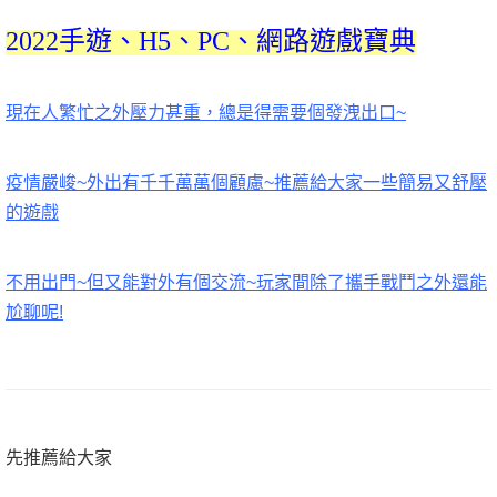
2022手遊、H5、PC、網路遊戲寶典
現在人繁忙之外壓力甚重，總是得需要個發洩出口~
疫情嚴峻~外出有千千萬萬個顧慮~推薦給大家一些簡易又舒壓
的遊戲
不用出門~但又能對外有個交流~玩家間除了攜手戰鬥之外還能
尬聊呢!
先推薦給大家