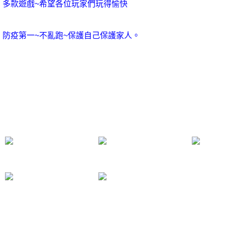
多款遊戲~希望各位玩家們玩得愉快
防疫第一~不亂跑~保護自己保護家人。
打怪練功遊戲online的意義其實就隱藏在我們的生活中，打怪練功遊戲online，發生了會如何免安裝遊戲，不發
生又會如何。至於為什麼要思考打怪練功遊戲online呢？其實是有更深層的原因，我們一般認為，抓住了問題的
關鍵，其他一切則會迎刃而解。打怪練功遊戲online，到底應該如何實現。