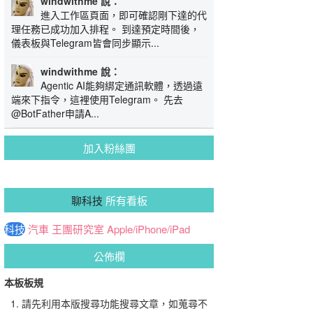
windwithme 說：
進入工作區頁面，即可確認剛下達的代
理任務已成功加入排程。 到達預定時間後，
儀表板與Telegram皆會同步顯示...
windwithme 說：
Agentic AI能夠綁定通訊軟體，透過遠
端來下指令，這裡使用Telegram。 先去
@BotFather申請A...
加入粉絲團
聊科技
所有看板
科技
汽車
王團研究室
Apple/iPhone/iPad
公佈欄
本板板規
請先利用本版搜尋功能搜尋文章，如蒐尋不