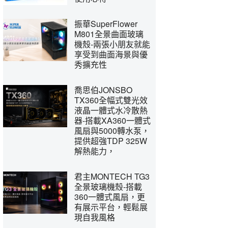
振華SuperFlower
M801全景曲面玻璃
機殼-兩張小朋友就能
享受到曲面海景與優
秀擴充性
喬思伯JONSBO
TX360全幅式雙光效
液晶一體式水冷散熱
器-搭載XA360一體式
風扇與5000轉水泵，
提供超強TDP 325W
解熱能力，
君主MONTECH TG3
全景玻璃機殼-搭載
360一體式風扇，更
有展示平台，輕鬆展
現自我風格