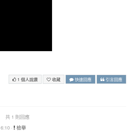
1 個人說讚
收藏
快速回應
引言回應
共 1 則回應
6:10 ·
檢舉