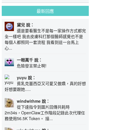
最新回應
黛兒 說：
還是要看醫生不是每一家操作方式都完
全一樣吧 我去皮膚科打那個醫師感覺也不是
每個人都照同一套流程 我看到這一台馬上
心...
一眼萬千 說：
危險發言禁止啊!
yuyu 說：
貧乳克蕾西亞又可愛又傲嬌，真的好想
好想要跟她.....
windwithme 說：
從下達指令到圖片回傳共耗時
2m34s，OpenClaw工作階段記錄此次代理任
務使用56.5K Token。 接...