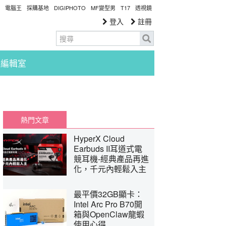
電腦王
採購基地
DIGIPHOTO
MF變型男
T17
透視鏡
登入
註冊
編輯室
熱門文章
HyperX Cloud
Earbuds II耳道式電
競耳機-經典產品再進
化，千元內輕鬆入主
最平價32GB顯卡：
Intel Arc Pro B70開
箱與OpenClaw龍蝦
使用心得