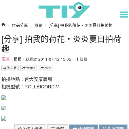
/
作品分享
/
風景
/
[分享] 拍我的荷花‧炎炎夏日拍荷趣
[分享] 拍我的荷花‧炎炎夏日拍荷
趣
風景
·
楊楊
· 發表於 2011-07-12 15:05 · ·
檢舉
列印版
twitter
plurk
拍攝地點：台大安康農場
相機型號：ROLLEICORD V
2 個人說讚
收藏
快速回應
引言回應