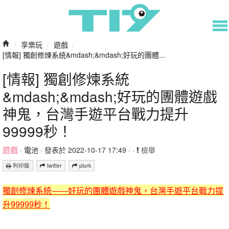
/
享樂玩
/
遊戲
/
[情報] 獨創修煉系統&mdash;&mdash;好玩的團體...
[情報] 獨創修煉系統
&mdash;&mdash;好玩的團體遊戲
神鬼，台灣手遊平台戰力提升
99999秒！
遊戲
·
電池
· 發表於 2022-10-17 17:49 · ·
檢舉
列印版
twitter
plurk
獨創修煉系統——好玩的團體遊戲神鬼，台灣手遊平台戰力提
升99999秒！