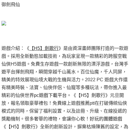
御劍飛仙
遊戲介紹：《
【H5】劍歌行
》是由資深畫師團隊打造的一款遊
戲。採用全新動態加載技術，為玩家呈現一款精彩的跨服空戰
仙俠H5遊戲。免費生存遊戲一款創新無限的漂浮游戲，
台灣手
遊平台
揮劍飛翔，瞬間穿越千山萬水。百位仙魔，千人同屏，
精美的特效展現仙境大戰的生機與活力。2022 PC 遊戲大作還
有精美時裝、法寶、仙俠伴侶、仙寵等多種玩法，帶你進入最
精彩的仙俠世界
pc遊戲下載平台
。
《
【H5】劍歌行
》
元旦開
放，報名領取豪華禮包！免費線上遊戲推薦ptt在打破傳統仙俠
模式的同時，保留了福利設置，以及註冊、升級、在線投遞的
獎勵機制。很多奢華的禮物，會讓你心軟！
好玩的團體遊戲
《
【H5】劍歌行
》
全新的創新設計，摒棄枯燥陳舊的設定，為