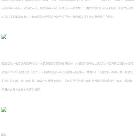
字變得越來越小。大多數人玩在線遊戲都沒有任何問題——這太棒了！由於遊戲的好處越來越多，遊戲對我們
的身心健康都非常有益。無論採取何種形式台灣手遊平台，我們都必須支持遊戲免費生存遊戲！
遊戲也是一種方便的娛樂形式。大多數遊戲都提供免費試用，pc遊戲下載平台因此您可以在付費之前試用任何
遊戲2022 PC 遊戲大作。此外，大多數遊戲都可以在多個平台上使用，例如 PC、遊戲機和移動設備。這使您
可以在任何地方玩任何遊戲 - 無論您使用什麼設備！即使您不打算玩任何遊戲好玩的團體遊戲，擁有一個隨時
可用的遊戲也非常適合緊急情況！