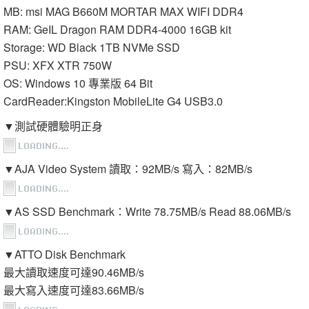
MB: msi MAG B660M MORTAR MAX WIFI DDR4
RAM: GeIL Dragon RAM DDR4-4000 16GB kit
Storage: WD Black 1TB NVMe SSD
PSU: XFX XTR 750W
OS: Windows 10 專業版 64 Bit
CardReader:Kingston MobileLite G4 USB3.0
▼測試硬體驗明正身
▼AJA Video System 讀取：92MB/s 寫入：82MB/s
▼AS SSD Benchmark：Write 78.75MB/s Read 88.06MB/s
▼ATTO Disk Benchmark
最大讀取速度可達90.46MB/s
最大寫入速度可達83.66MB/s