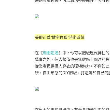
通過收集神裝，可以激活神裝屬性，喚醒神
美即正義“健宇逍遙”時尚系統
在
《
劍雨逍遙
》
中，你可以體驗歷代神仙的
驚喜之外，個人顏值也是無數修士關注的焦
從業者提供個人穿衣的獨特魅力。不僅如此
統，自由形態的DIY體驗，打造屬於自己
在偉大的史前世界中，有著各種傳說中的終