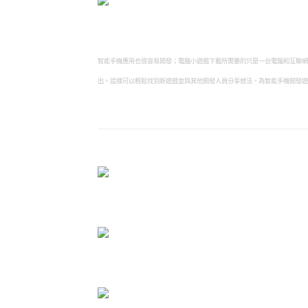
智能手機應用也很容易開發；電腦小遊戲下載所需要的只是一台電腦和互聯網
出。這樣可以輕鬆找到新遊戲並與其他開發人員分享想法。為智能手機開發遊