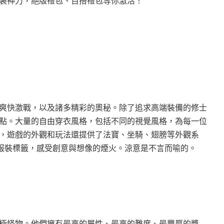
裝神力，絕版禮包、百搭禮包等你激活！
爽快激戰，以及諸多精彩的奧秘。除了追求高端裝備的修士
點。大量的自由穿衣風格，包括不同的視覺風格，為每一位
，遊戲的外觀和玩法還提供了法寶、坐騎、翅膀等外觀系
的服裝標籤，感受創意與想像的煙火。涼意是不言而喻的。
極怪物。他們擁有最高的屬性、最高的難度、最豐厚的獎