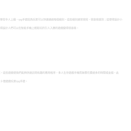
單但令人上癮，rpg手遊因為玩家可以快速通過每個級別。這些級別通常很短，很容易達到；這使得設計小
得設計人們可以在智能手機上輕鬆玩的引人入勝的遊戲變得很容易。
載。這些遊戲使我們能夠快速訪問有趣的應用程序，多人生存遊戲手機而無需花費過多的時間或金錢。此
數十億遊戲玩家rpg手遊。