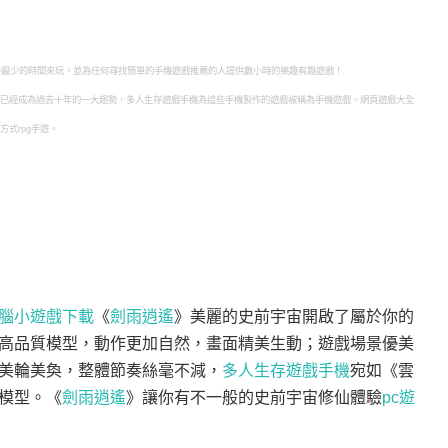
要最少的時間來玩，並為任何尋找簡單的手機遊戲推薦的人提供數小時的樂趣有趣遊戲！
已經成為過去十年的一大趨勢，多人生存遊戲手機為這些手機製作的遊戲被稱為手機遊戲。網頁遊戲大全
式rpg手遊。
腦小遊戲下載
《
劍雨逍遙
》美麗的史前宇宙開啟了屬於你的
高品質模型，動作更加自然，畫面精美生動；遊戲場景優美
美輪美奐，整體節奏絲毫不減，
多人生存遊戲手機
宛如《雲
模型。
《
劍雨逍遙
》
讓你有不一般的史前宇宙修仙體驗
pc遊