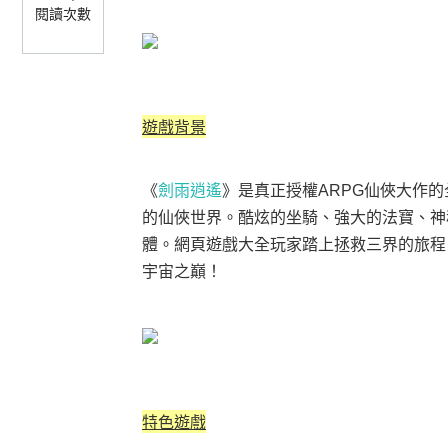
閱讀次數
遊戲背景
《
劍雨逍遙
》
是真正授權ARPG仙俠大作
的仙俠世界。酷炫的坐騎、強大的法寶、神
體。網頁遊戲大全玩家踏上拯救三界的旅程
宇宙之巔！
特色遊戲