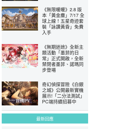
《無限暖暖》2.8 版
本「黃金塵」7/17 全
球上線！五星奇迹套
裝「詠讚黃昏」免費
入手
《無期迷途》全新主
題活動「墨菲的日
常」正式開啟，全新
禁閉者墨菲、諾瑪同
步登場
奇幻偵探冒險《白銀
之城》公開最新實機
展示!「二分法測試」
PC端持續招募中
最新回應