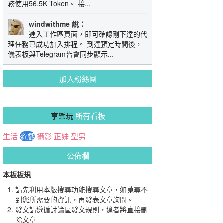
務使用56.5K Token。 接...
windwithme 說：
進入工作區頁面，即可確認剛下達的代
理任務已成功加入排程。 到達預定時間後，
儀表板與Telegram皆會同步顯示...
加入粉絲團
享樂玩
所有看板
生活
遊戲
攝影
正妹
型男
公佈欄
本板板規
請先利用本版搜尋功能搜尋文章，如蒐尋不
到您所需要的資訊，再發表文章詢問。
發文請遵循討論區發文規則，違者將直接刪
除文章