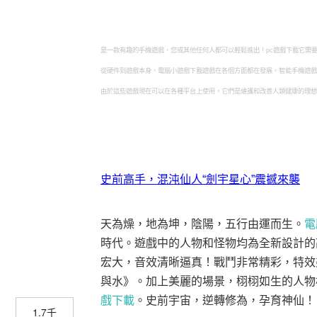
是一款有趣的手機遊戲，您或其他任何人都可以輕鬆進出！pc遊戲下載它需
從硬件到遊戲本身，電腦小遊戲下載遊戲在各個方面都在發展。智能手機遊戲
由於這些遊戲現在可以在各種平台上使用，它們是維護和改善人類健康的理想方
史前高手，混沌仙人“劍宇星心”震撼來襲
天為燥，地為坤，陰陽，五行由運而生。
電
時代。遊戲中的人物和怪物均為全新設計的
宏大，音效清晰逼真！戰鬥非常精彩，特效
與水》。加上美麗的場景，栩栩如生的人物
戲下載
。史前宇宙，逆轉修為，孕育神仙！
1.7千