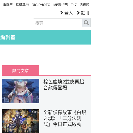
電腦王
採購基地
DIGIPHOTO
MF變型男
T17
透視鏡
登入
註冊
編輯室
熱門文章
棕色塵埃2武俠再起
合龍傳登場
全新偵探故事《白銀
之城》「二分法測
試」今日正式啟動