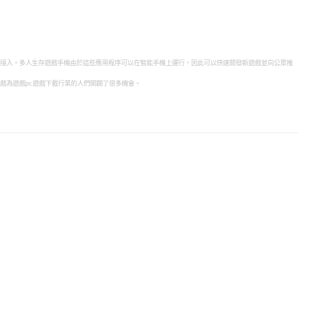
接入。多人生存遊戲手機由於這些應用程序可以在智能手機上運行，​​因此可以快速開發新遊戲並向公眾推
戲為遊戲pc遊戲下載行業的人們開闢了很多機會。