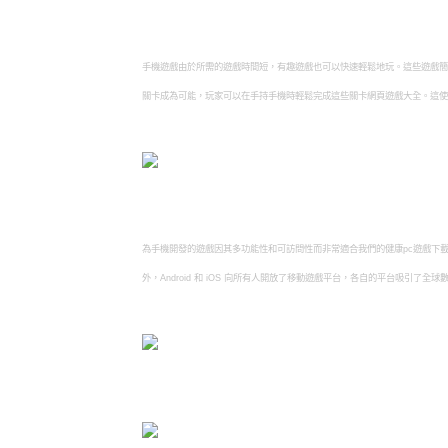
手機遊戲由於所需的遊戲時間短，有趣遊戲也可以快速輕鬆地玩。這些遊戲簡
關卡成為可能，玩家可以在手持手機時輕鬆完成這些關卡網頁遊戲大全。這使
為手機開發的遊戲因其多功能性和可訪問性而非常適合我們的健康pc遊戲下
外，Android 和 iOS 向所有人開放了移動遊戲平台，各自的平台吸引了全球