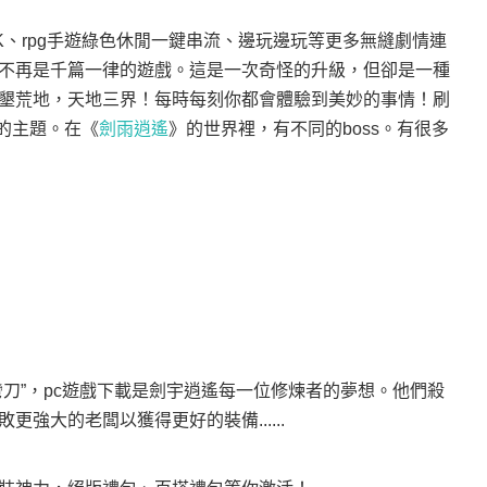
、rpg手遊綠色休閒一鍵串流、邊玩邊玩等更多無縫劇情連
不再是千篇一律的遊戲。這是一次奇怪的升級，但卻是一種
墾荒地，天地三界！每時每刻你都會體驗到美妙的事情！刷
的主題。在
《
劍雨逍遙
》
的世界裡，有不同的boss。有很多
刀”，pc遊戲下載是劍宇逍遙每一位修煉者的夢想。他們殺
強大的老闆以獲得更好的裝備......