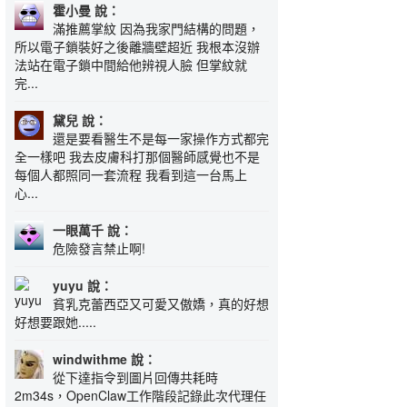
霍小曼 說：
滿推薦掌紋 因為我家門結構的問題，
所以電子鎖裝好之後離牆壁超近 我根本沒辦
法站在電子鎖中間給他辨視人臉 但掌紋就
完...
黛兒 說：
還是要看醫生不是每一家操作方式都完
全一樣吧 我去皮膚科打那個醫師感覺也不是
每個人都照同一套流程 我看到這一台馬上
心...
一眼萬千 說：
危險發言禁止啊!
yuyu 說：
貧乳克蕾西亞又可愛又傲嬌，真的好想
好想要跟她.....
windwithme 說：
從下達指令到圖片回傳共耗時
2m34s，OpenClaw工作階段記錄此次代理任