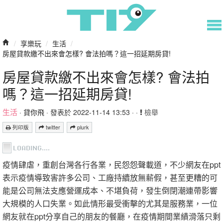
/
享樂玩
/
生活
/
房屋貸款繳不出來會怎樣? 會法拍嗎？這一招延期房貸!
房屋貸款繳不出來會怎樣? 會法拍
嗎？這一招延期房貸!
生活
·
貸你飛
· 發表於 2022-11-14 13:53 · ·
檢舉
列印版
twitter
plurk
疫情肆虐，重創台灣各行各業，民怨怨聲載道，不少網友在ppt
表示疫情導致害許多公司、工廠持續放無薪假，甚至更糟的可
能是公司無法支應營運成本、不堪負荷，發生倒閉潮連帶影響
大規模的人口失業。如此情形最受衝擊的尤其是服務業，一位
網友就在ppt分享自己的朋友的餐廳，在疫情期間業績滑落只剩