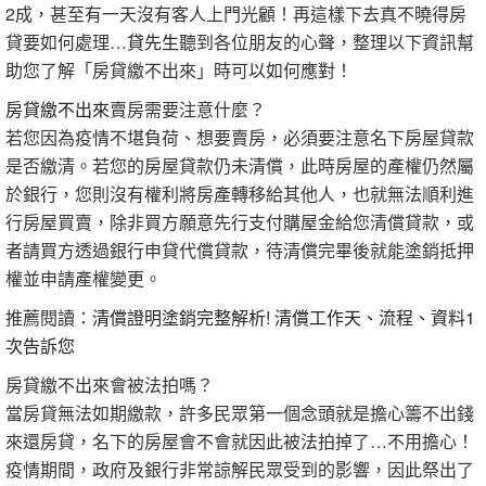
2成，甚至有一天沒有客人上門光顧！再這樣下去真不曉得房
貸要如何處理…
貸先生
聽到各位朋友的心聲，整理以下資訊幫
助您了解「房貸繳不出來」時可以如何應對！
房貸繳不出來
賣房需要注意什麼？
若您因為疫情不堪負荷、想要賣房，必須要注意名下房屋貸款
是否繳清。若您的房屋貸款仍未清償，此時房屋的產權仍然屬
於銀行，您則沒有權利將房產轉移給其他人，也就無法順利進
行房屋買賣，除非買方願意先行支付購屋金給您清償貸款，或
者請買方透過銀行申貸代償貸款，待清償完畢後就能塗銷抵押
權並申請產權變更。
推薦閱讀：
清償證明塗銷完整解析! 清償工作天、流程、資料1
次告訴您
房貸繳不出來會被法拍嗎？
當房貸無法如期繳款，許多民眾第一個念頭就是擔心籌不出錢
來還房貸，名下的房屋會不會就因此被法拍掉了…不用擔心！
疫情期間，政府及銀行非常諒解民眾受到的影響，因此祭出了