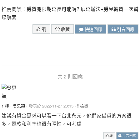
推薦閱讀：
房貸寬限期延長可能嗎? 展延辦法+房屋轉貸一次幫
您解套
讚
收藏
快速回應
引言回應
共 2 則回應
1 樓
·
吳思穎
· 發表於 2022-11-27 23:15 ·
檢舉
建議有資金需求可以看一下台北永元，他們家借貸的方案很
多，還款和利率也很有彈性，可考慮
讚
引言回應