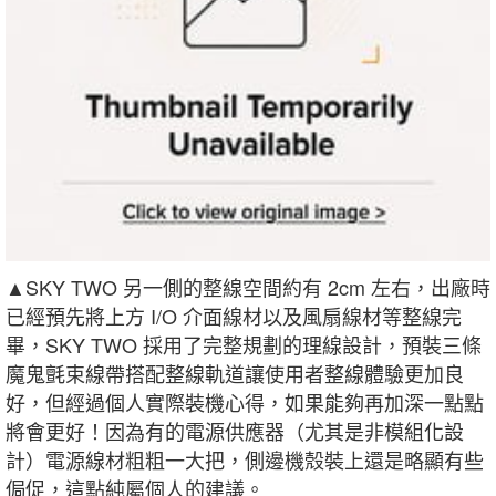
▲SKY TWO 另一側的整線空間約有 2cm 左右，出廠時
已經預先將上方 I/O 介面線材以及風扇線材等整線完
畢，SKY TWO 採用了完整規劃的理線設計，預裝三條
魔鬼氈束線帶搭配整線軌道讓使用者整線體驗更加良
好，但經過個人實際裝機心得，如果能夠再加深一點點
將會更好！因為有的電源供應器（尤其是非模組化設
計）電源線材粗粗一大把，側邊機殼裝上還是略顯有些
侷促，這點純屬個人的建議。