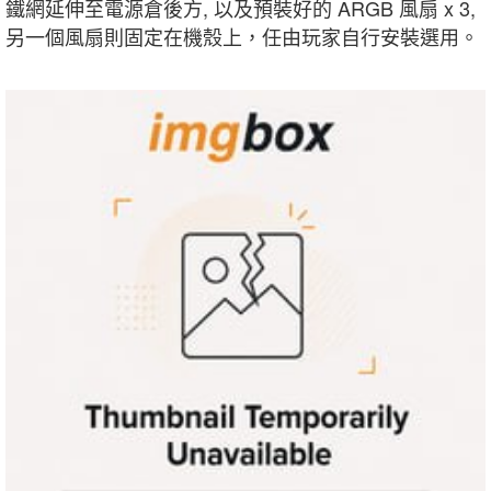
鐵網延伸至電源倉後方, 以及預裝好的 ARGB 風扇 x 3,
另一個風扇則固定在機殼上，任由玩家自行安裝選用。