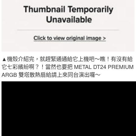
▲機殼介紹完，就趕緊通通給它上機吧～瞧！有沒有給
它七彩繽紛啊？！當然也要把 METAL DT24 PREMIUM
ARGB 雙塔散熱扇給請上來同台演出囉～