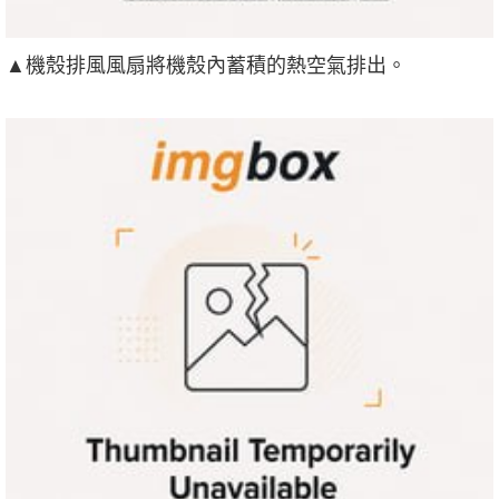
▲機殼排風風扇將機殼內蓄積的熱空氣排出。