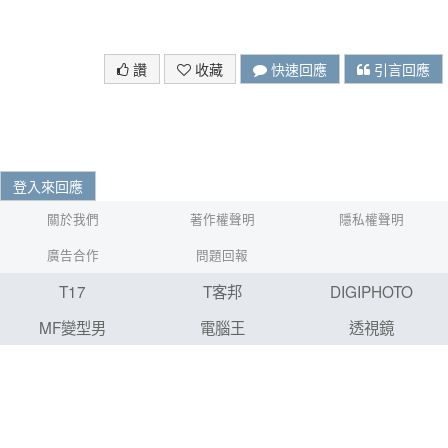
讚
收藏
快速回應
引言回應
登入來回應
關於我們
著作權聲明
隱私權聲明
廣告合作
問題回報
T17
T客邦
DIGIPHOTO
MF變型男
電腦王
透視鏡