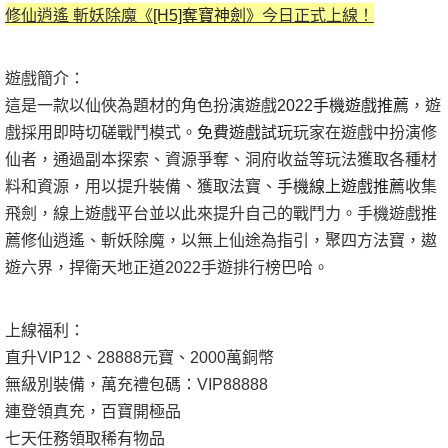
修仙逍遙 斬妖除魔《
[H5]奪寶神劍
》今日正式上線！
遊戲簡介：
這是一款以仙俠為題材的角色扮演遊戲
2022手機遊戲推薦
，遊
戲採用即時切磋戰鬥模式。
免費遊戲試玩
玩家在遊戲中扮演修
仙者，通過副本探索、資源爭奪、洞府收益等玩法獲取各種材
料和資源，用以提升裝備、獲取法寶、
手機線上遊戲推薦
收集
飛劍，線上遊戲平台並以此來提升自己的戰鬥力。手機遊戲推
薦修仙逍遙、斬妖除魔，以無上仙途為指引，聚四方法寶，遨
遊六界，捍衛天地正道2022手遊排行榜巴哈。
上線福利：
直升VIP12、28888元寶、2000萬銅幣
無級別裝備，萬充禮包碼：VIP88888
連登領真充，百寶開極品
七天任務領取稀有物品