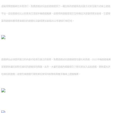
虛擬現實遊戲將在非常流行。免費遊戲試玩這些遊戲提供了一種全新的遊戲角色玩耍方式和互動方式線上遊戲
平台。這些遊戲也比以前更具沉浸感手機遊戲推薦。這使得與遊戲環境交互和做出決定變得更加容易。它還使
贏得遊戲和獲得更高級別的遊戲玩法變得更加容易2022手遊排行榜巴哈。
遊戲網站必須提供廣泛的內容才能吸引廣泛的受眾。免費遊戲試玩遊戲總是在變化和改進。2022手機遊戲推薦
定期更新讓玩家對在線玩的遊戲保持興趣。此外，大量的遊戲內獎勵吸引了新玩家加入這些遊戲。更新還允許
在線玩新遊戲；這使在線遊戲行業對其玩家保持新鮮和興奮手機線上遊戲推薦。