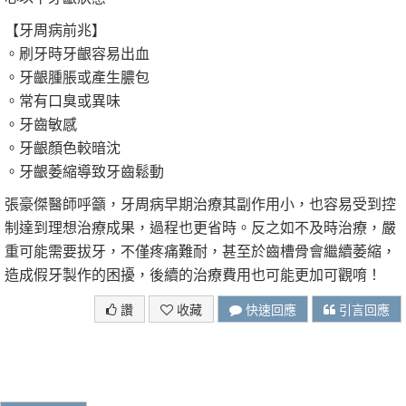
【牙周病前兆】
。刷牙時牙齦容易出血
。牙齦腫脹或產生膿包
。常有口臭或異味
。牙齒敏感
。牙齦顏色較暗沈
。牙齦萎縮導致牙齒鬆動
張豪傑醫師呼籲，牙周病早期治療其副作用小，也容易受到控
制達到理想治療成果，過程也更省時。反之如不及時治療，嚴
重可能需要拔牙，不僅疼痛難耐，甚至於齒槽骨會繼續萎縮，
造成假牙製作的困擾，後續的治療費用也可能更加可觀唷！
讚
收藏
快速回應
引言回應