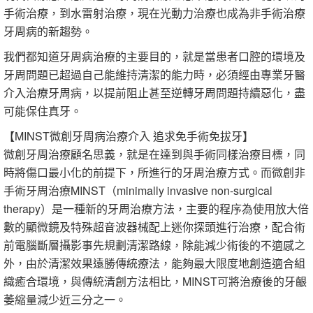
手術治療，到水雷射治療，現在光動力治療也成為非手術治療
牙周病的新趨勢。
我們都知道牙周病治療的主要目的，就是當患者口腔的環境及
牙周問題已超過自己能維持清潔的能力時，必須經由專業牙醫
介入治療牙周病，以提前阻止甚至逆轉牙周問題持續惡化，盡
可能保住真牙。
【MINST微創牙周病治療介入 追求免手術免拔牙】
微創牙周治療顧名思義，就是在達到與手術同樣治療目標，同
時將傷口最小化的前提下，所進行的牙周治療方式。而微創非
手術牙周治療MINST（minimally invasive non-surgical
therapy）是一種新的牙周治療方法，主要的程序為使用放大倍
數的顯微鏡及特殊超音波器械配上迷你探頭進行治療，配合術
前電腦斷層攝影事先規劃清潔路線，除能減少術後的不適感之
外，由於清潔效果遠勝傳統療法，能夠最大限度地創造適合組
織癒合環境，與傳統清創方法相比，MINST可將治療後的牙齦
萎縮量減少近三分之一。