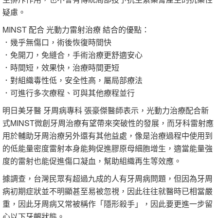
疑慮。
MINST 配合 光動力雷射治療 結合的優點：
．幾乎無傷口，術後恢復時間快
．免開刀，免縫合，手術治療更舒適安心
．時間短，效果快，治療時間更短
．對組織毒性低，安全性高，屬局部療法
．可進行多次療程、可與其他療程並行
明日美牙醫 牙周病專科 張豪傑醫師表示，光動力治療配合新
式MINST微創牙周治療有望帶來突破性的發展，而牙科雷射應
用於輔助牙周治療另外還有其他益處，像是治療過程中使用到
的低能量密度雷射本身能夠促進膠原母細胞增生，適當能量強
度的雷射也能促進傷口凝血，幫助組織再生等效應。
據調查，台灣民眾有超過九成的人有牙周病問題，但因為牙周
病初期症狀並不明顯甚至易被忽視，因此往往就醫時已相當嚴
重，因此牙周病又常被稱作「隱形殺手」，因此要更進一步留
心以下牙齦狀態。