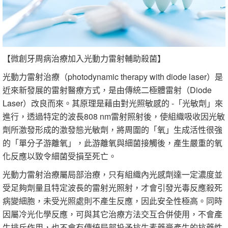
【微創牙周病治療加入光動力雷射輔助殺菌】
光動力雷射治療（photodynamic therapy with diode laser）是
近來新發展的雷射醫療方式，是由傳統二極體雷射（Diode
Laser）改良而來。其原理是藉由對光照敏感的 -「光敏劑」來
進行，透過特定的波長808 nm雷射照射後，使組織吸收因光敏
劑所激發形成的激發態光敏劑，將周圍的「氧」生成活性很強
的「單分子游離氧」，此游離氧與細菌接觸後，產生嚴重的氧
化反應以致令細菌受損至死亡。
光動力雷射治療屬局部治療，只有組織內光感劑達一定濃度並
受足夠劑量且特定波長的雷射光照射，才會引發光毒反應殺死
病變細胞，未受光照處則不產生反應，因此安全性極高。同時
因屬冷光化學反應，可與其它治療方法交互合併使用，不會產
生排斥作用，也不會有傳統局部投予抗生素藥膏產生的抗藥性