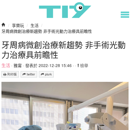
/
享樂玩
/
生活
/
牙周病微創治療新趨勢 非手術光動力治療具前瞻性
牙周病微創治療新趨勢 非手術光動
力治療具前瞻性
生活
·
雅甯
· 發表於 2022-12-28 15:46 · ·
檢舉
列印版
twitter
plurk