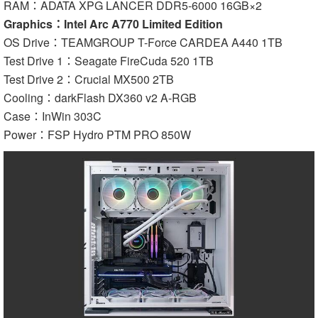
RAM：ADATA XPG LANCER DDR5-6000 16GB×2
Graphics：Intel Arc A770 Limited Edition
OS Drive：TEAMGROUP T-Force CARDEA A440 1TB
Test Drive 1：Seagate FireCuda 520 1TB
Test Drive 2：Crucial MX500 2TB
Cooling：darkFlash DX360 v2 A-RGB
Case：InWin 303C
Power：FSP Hydro PTM PRO 850W