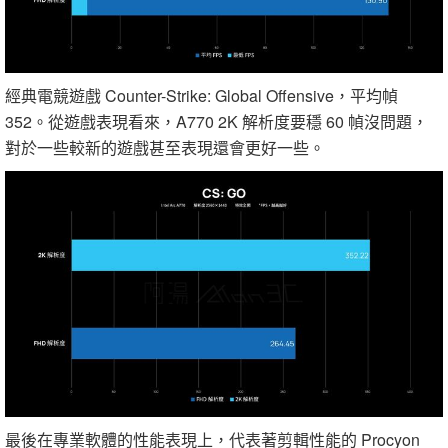
經典電競遊戲 Counter-Strike: Global Offensive，平均幀
352。從遊戲表現看來，A770 2K 解析度要穩 60 幀沒問題，
對於一些較新的遊戲甚至表現還會更好一些。
最後在專業軟體的性能表現上，代表著剪輯性能的 Procyon