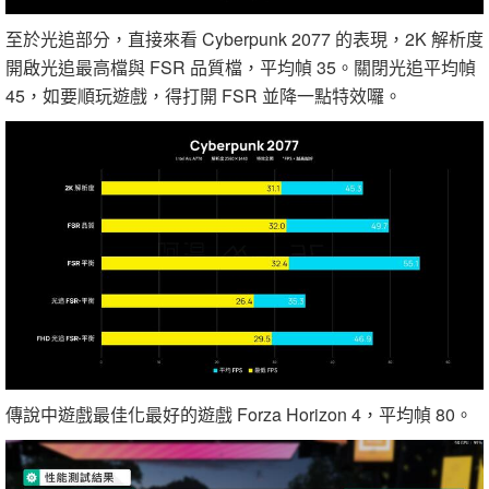
至於光追部分，直接來看 Cyberpunk 2077 的表現，2K 解析度
開啟光追最高檔與 FSR 品質檔，平均幀 35。關閉光追平均幀
45，如要順玩遊戲，得打開 FSR 並降一點特效囉。
傳說中遊戲最佳化最好的遊戲 Forza Horizon 4，平均幀 80。