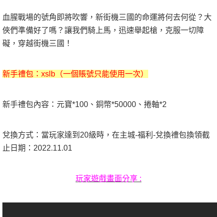
血腥戰場的號角即將吹響，新街機三國的命運將何去何從？大
俠們準備好了嗎？讓我們騎上馬，迅速舉起槍，克服一切障
礙，穿越街機三國！
新手禮包：xslb（一個賬號只能使用一次）
新手禮包內容：元寶*100、銅幣*50000、捲軸*2
兌換方式：當玩家達到20級時，在主城-福利-兌換禮包換領截
止日期：2022.11.01
玩家遊戲畫面分享 :