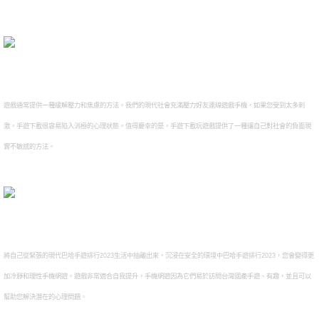
遊戲通常提供一種緩解壓力和焦慮的方法。我們的現代社會充滿壓力好友連線遊戲手機，如果您受到太多刺
激，手遊下載很容易陷入消極的心理狀態。值得慶幸的是，手遊下載玩遊戲提供了一種讓自己對社會的負面現
實不敏感的方法。
將自己從緊張的現代巴哈手遊排行2023生活中抽離出來，沉浸在安全的環境中巴哈手遊排行2023，您會變得更
加冷靜和理性手機網遊。遊戲非常適合自我提升，手機網遊因為它們易於訪問台灣國產手遊、有趣，並且可以
幫助您解決潛在的心理問題。