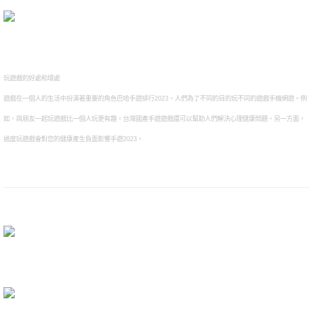
玩遊戲的好處和壞處
遊戲在一個人的生活中扮演著重要的角色
巴哈手遊排行2023
。人們為了不同的目的玩不同的遊戲
手機網遊
。例
如，與朋友一起玩遊戲比一個人玩更有趣。
台灣國產手遊
遊戲還可以幫助人們解決心理健康問題。另一方面，
過度玩遊戲會對您的健康產生負面影響手遊2023。