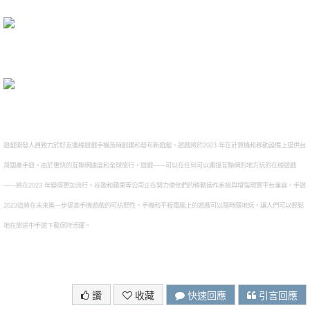
遊戲開發人員致力於好友連線遊戲手機及時創建和發布新遊戲。遊戲將於2023 年在計算機和移動設備上提供台
灣國產手遊。由於更快的互聯網速度和全球旅行，遊戲——可以在任何可以連接互聯網的地方玩的在線遊戲
——將在2023 年變得更加流行。谷歌和蘋果等公司正在努力使他們的移動操作系統與增強現實平台兼容，手遊
2023這將在未來進一步提高手機遊戲的可訪問性。手機和平板電腦上的遊戲可以隨時隨地玩，讓人們可以輕鬆
地在旅途中手遊下載保持活躍。
讚
收藏
快速回應
引言回應