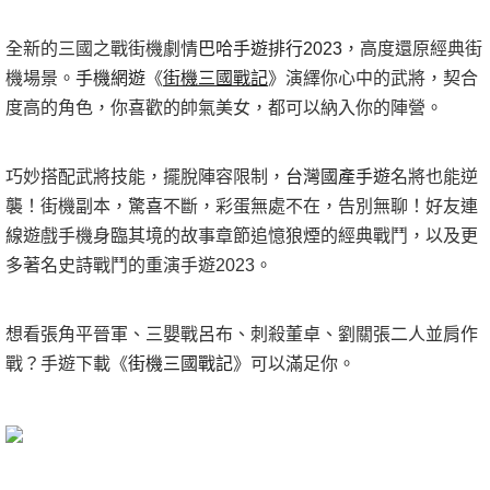
全新的三國之戰街機劇情
巴哈手遊排行2023
，高度還原經典街
機場景。
手機網遊
《
街機三國戰記
》演繹你心中的武將，契合
度高的角色，你喜歡的帥氣美女，都可以納入你的陣營。
巧妙搭配武將技能，擺脫陣容限制，
台灣國產手遊
名將也能逆
襲！街機副本，驚喜不斷，彩蛋無處不在，告別無聊！好友連
線遊戲手機身臨其境的故事章節追憶狼煙的經典戰鬥，以及更
多著名史詩戰鬥的重演手遊2023。
想看張角平晉軍、三嬰戰呂布、刺殺董卓、劉關張二人並肩作
戰？手遊下載
《
街機三國戰記
》
可以滿足你。