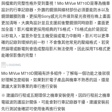
與檔案的完整性格外受到重視！Mio MiVue M710D是專為機車
設計的行車記錄器，外露的鏡頭與線材部份必須要能防水以及
鏡頭鍍膜防霧，更採用Sony感光元件達到星光夜視在晚上畫面
更加清晰，大廣角設計並且支援前後雙鏡頭同時錄影，畫面更
加全面！影片檔案更採用經典的TS格式，TS格式由於是固定
以秒寫入，當意外發生主機受損或電力中斷時，影片可以更準
確的記錄到壞掉的前一秒！不會像其他常見的壓縮格式，若突
然損壞或斷電則會造成整段影片無法使用，因此採用TS格式更
能確保影像的完整！
Mio MiVue M710D開箱有許多組件，了解每一個功能之後就很
好理解怎麼組裝，如果對於電子產品與機車不熟悉的話，還是
建議大家到專業的車行進行安裝
建議四行程或五期環保之機車安裝使用
※
，因四行程前之機車
電磁波防護設計關係，可能會對行車記錄器干擾，建議安裝前
先行測試後確認可使用後再進行安裝