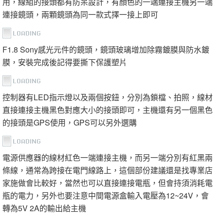
用，線組的接頭都有防呆設計，有顏色的一端連接主機另一端
連接鏡頭，兩顆鏡頭為同一款式擇一接上即可
F1.8 Sony感光元件的鏡頭，鏡頭玻璃增加除霧鍍膜與防水鍍
膜，安裝完成後記得要撕下保護塑片
控制器有LED指示燈以及兩個按鈕，分別為鎖檔、拍照，線材
直接連接主機黑色對應大小的接頭即可，主機還有另一個黑色
的接頭是GPS使用，GPS可以另外選購
電源供應器的線材紅色一端連接主機，而另一端分別有紅黑兩
條線，通常為跨接在電門線路上，這個部份建議還是找專業店
家施做會比較好，當然也可以直接連接電瓶，但會持須消耗電
瓶的電力，另外也要注意中間電源盒輸入電壓為12~24V，會
轉為5V 2A的輸出給主機