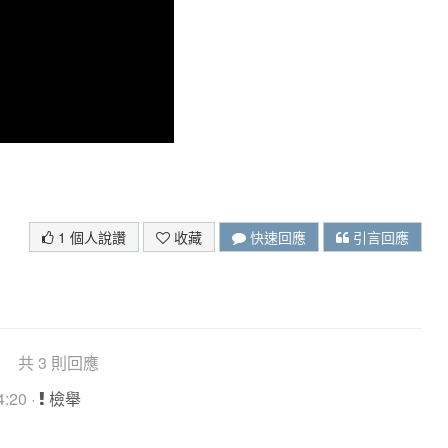
1 個人說讚
收藏
快速回應
引言回應
共 3 則回應
:20 ·
檢舉