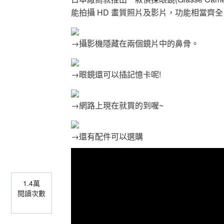
能拍攝 HD 畫質照片及影片，功能相當齊全
→攝影機隱藏在兩個鏡片中的鼻骨。
→眼鏡還可以插記憶卡呢!
→網路上現在就買的到喔~
→還有配件可以選購
1.4萬
閱讀次數