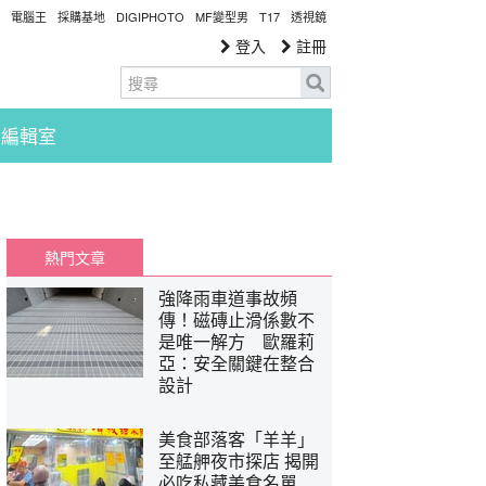
電腦王
採購基地
DIGIPHOTO
MF變型男
T17
透視鏡
登入
註冊
編輯室
熱門文章
強降雨車道事故頻
傳！磁磚止滑係數不
是唯一解方 歐羅莉
亞：安全關鍵在整合
設計
美食部落客「羊羊」
至艋舺夜市探店 揭開
必吃私藏美食名單