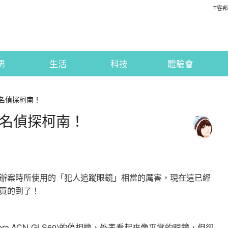
T客邦
男
生活
科技
體驗會
身名偵探柯南！
身名偵探柯南！
辦案時所使用的「犯人追蹤眼鏡」相當的厲害，現在這已經
買的到了！
era ACN-GLS60)的偽相機，外表看起來像平常的眼鏡，但卻