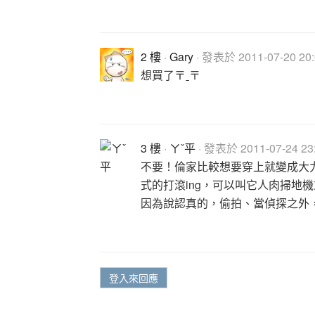
2 樓
·
Gary
· 發表於 2011-07-20 20:
想買了〒ˍ〒
3 樓
·
ㄚˇ平
· 發表於 2011-07-24 23:
不要！倫家比較想要穿上就變成大
式的打滾ing，可以叫它人肉掃地
因為說認真的，偷拍、當偵探之外
登入來回應