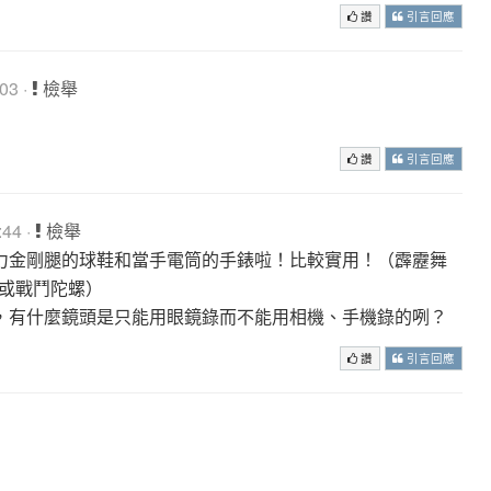
讚
引言回應
03 ·
檢舉
讚
引言回應
44 ·
檢舉
力金剛腿的球鞋和當手電筒的手錶啦！比較實用！（霹靂舞
機或戰鬥陀螺）
，有什麼鏡頭是只能用眼鏡錄而不能用相機、手機錄的咧？
讚
引言回應