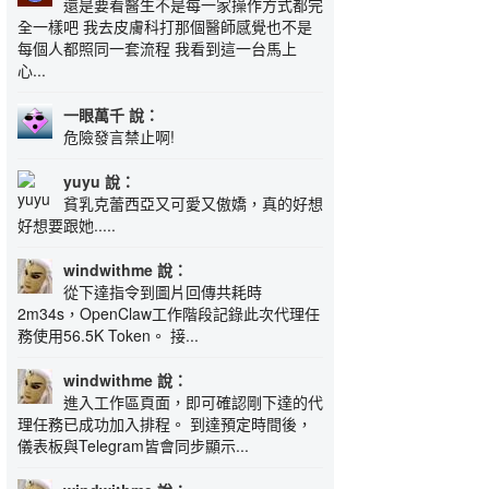
還是要看醫生不是每一家操作方式都完
全一樣吧 我去皮膚科打那個醫師感覺也不是
每個人都照同一套流程 我看到這一台馬上
心...
一眼萬千 說：
危險發言禁止啊!
yuyu 說：
貧乳克蕾西亞又可愛又傲嬌，真的好想
好想要跟她.....
windwithme 說：
從下達指令到圖片回傳共耗時
2m34s，OpenClaw工作階段記錄此次代理任
務使用56.5K Token。 接...
windwithme 說：
進入工作區頁面，即可確認剛下達的代
理任務已成功加入排程。 到達預定時間後，
儀表板與Telegram皆會同步顯示...