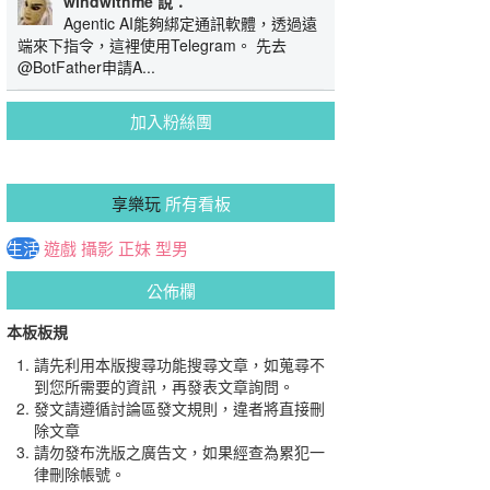
windwithme 說：
Agentic AI能夠綁定通訊軟體，透過遠
端來下指令，這裡使用Telegram。 先去
@BotFather申請A...
加入粉絲團
享樂玩
所有看板
生活
遊戲
攝影
正妹
型男
公佈欄
本板板規
請先利用本版搜尋功能搜尋文章，如蒐尋不
到您所需要的資訊，再發表文章詢問。
發文請遵循討論區發文規則，違者將直接刪
除文章
請勿發布洗版之廣告文，如果經查為累犯一
律刪除帳號。