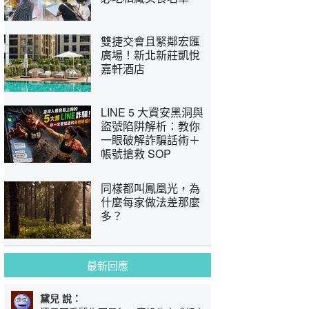
雙捷交會且緊鄰宏匯
廣場！新北新莊凱悅
嘉軒酒店
LINE 5 大資安黑洞與
盜號陷阱解析：教你
一眼破解詐騙話術＋
帳號搶救 SOP
同樣都叫鳳凰光，為
什麼每家做法差那麼
多？
最新回應
黛兒 說：