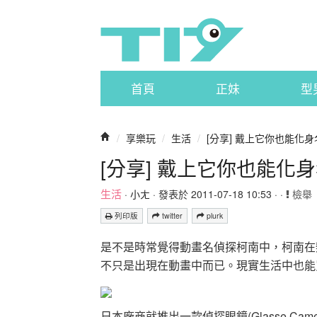
首頁
正妹
型
/
享樂玩
/
生活
/
[分享] 戴上它你也能化
[分享] 戴上它你也能化
生活
·
小ㄤ
· 發表於 2011-07-18 10:53 · ·
檢舉
列印版
twitter
plurk
是不是時常覺得動畫名偵探柯南中，柯南在
不只是出現在動畫中而已。現實生活中也能
日本廠商就推出一款偵探眼鏡(Glasse Cam