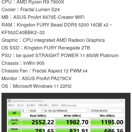
CPU：AMD Ryzen R9 7900X
Cooler：Fractal Lumen S24
MB：ASUS ProArt X670E-Creator WiFi
RAM：Kingston FURY Beast DDR5 5200 16GB x2，
KF552C40BBK2–32
Graphic：CPU integrated AMD Radeon Graphics
OS SSD：Kingston FURY Renegade 2TB
PSU：be quiet! STRAIGHT POWER 11 850W Platinum
Chassis：InWin 905
Chassis Fan：Fractal Aspect 12 PWM x4
Monitor：ASUS ProArt PA279CV
OS：Microsoft Windows 11 22H2