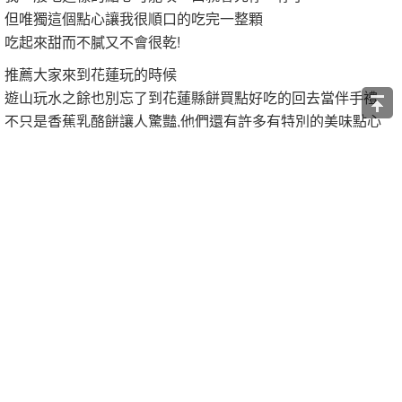
但唯獨這個點心讓我很順口的吃完一整顆
吃起來甜而不膩又不會很乾!
推薦大家來到花蓮玩的時候
遊山玩水之餘也別忘了到花蓮縣餅買點好吃的回去當伴手禮
不只是香蕉乳酪餅讓人驚豔,他們還有許多有特別的美味點心
有興趣的朋友也可以先到他們網站看看囉
https://pse.is/4vmcvs
讚
收藏
快速回應
引言回應
共 1 則回應
1 樓
·
銀時太太
· 發表於 2023-04-23 03:18 ·
檢舉