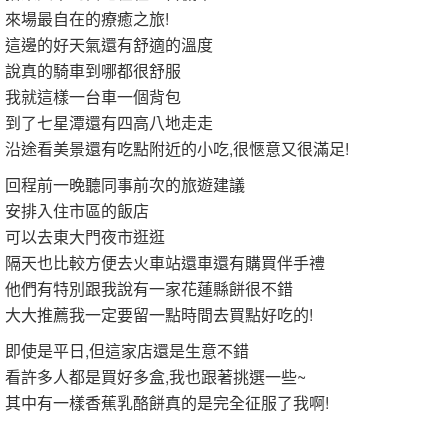
來場最自在的療癒之旅!
這邊的好天氣還有舒適的溫度
說真的騎車到哪都很舒服
我就這樣一台車一個背包
到了七星潭還有四高八地走走
沿途看美景還有吃點附近的小吃,很愜意又很滿足!
回程前一晚聽同事前次的旅遊建議
安排入住市區的飯店
可以去東大門夜市逛逛
隔天也比較方便去火車站還車還有購買伴手禮
他們有特別跟我說有一家花蓮縣餅很不錯
大大推薦我一定要留一點時間去買點好吃的!
即使是平日,但這家店還是生意不錯
看許多人都是買好多盒,我也跟著挑選一些~
其中有一樣香蕉乳酪餅真的是完全征服了我啊!