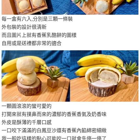
每一盒有六入,分別是三顆一條裝
外包裝的設計很清新
而且圖片上就有香蕉乳酪餅的圖樣
自用或是送禮都非常的適合
一顆圓滾滾的蠻可愛的
打開來就有撲鼻而來的濃郁的香蕉香氣及奶香味
外皮是酥薄的千層口感
一口咬下滿滿的白鳳豆沙還有香蕉內餡綿密細緻
我一般吃這樣的點心可能咬一口就會先停一停了