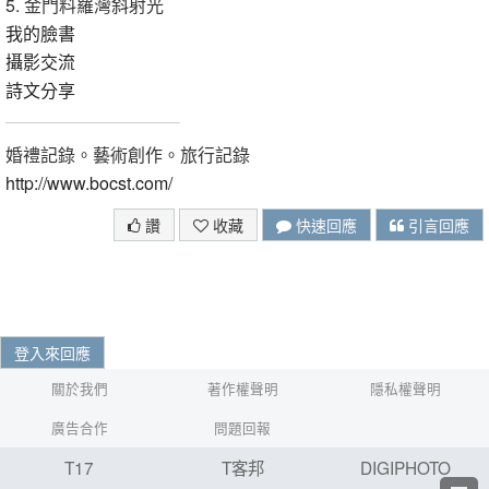
5. 金門料羅灣斜射光
我的臉書
攝影交流
詩文分享
婚禮記錄。藝術創作。旅行記錄
http://www.bocst.com/
讚
收藏
快速回應
引言回應
登入來回應
關於我們
著作權聲明
隱私權聲明
廣告合作
問題回報
T17
T客邦
DIGIPHOTO