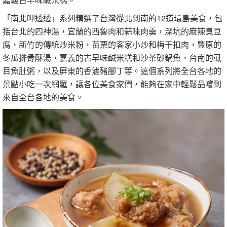
「南北呷透透」系列精選了台灣從北到南的12道環島美食，包
括台北的四神湯，宜蘭的西魯肉和蒜味肉羹，深坑的麻辣臭豆
腐，新竹的傳統炒米粉，苗栗的客家小炒和梅干扣肉，豐原的
冬瓜排骨酥湯，嘉義的古早味鹹米糕和沙茶砂鍋魚，台南的虱
目魚肚粥，以及屏東的香滷豬腳丁等。這個系列將全台各地的
景點小吃一次網羅，讓各位美食家們，能夠在家中輕鬆品嚐到
來自全台各地的美食。