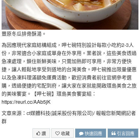
豐原冬瓜排骨酥湯。
為因應現代家庭結構組成，呷七碗特別設計每款小吃約2-3人
份，非常適合小家庭或單身在外享用。業者說，這些美食透過
急凍處理，鎖住新鮮美味，只需加熱即可享用，非常方便快
捷，讓人輕鬆地享受到道地的台灣美食。呷七碗推出限量優惠
以及急凍料理滿額免運費活動，歡迎消費者前往官網參考選
購，透過便捷的宅配到府，讓大家在家就能開啟環島美食之旅
的美味饗宴。【呷七碗】環島美食饗宴組：
https://reurl.cc/AAb5jK
文章來源：ct媒體科技(誠采股份有限公司)/ 報報您新聞網記者
群
讚
收藏
快速回應
引言回應