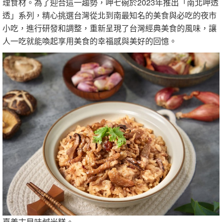
理食材。為了迎合這一趨勢，呷七碗於2023年推出「南北呷透
透」系列，精心挑選台灣從北到南最知名的美食與必吃的夜市
小吃，進行研發和調整，重新呈現了台灣經典美食的風味，讓
人一吃就能喚起享用美食的幸福感與美好的回憶。
嘉義古早味鹹米糕。