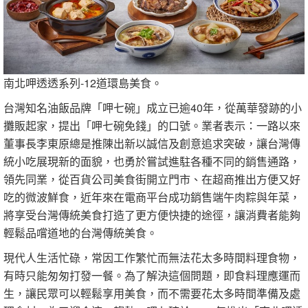
南北呷透透系列-12道環島美食。
台灣知名油飯品牌「呷七碗」成立已逾40年，從萬華發跡的小
攤販起家，提出「呷七碗免錢」的口號。業者表示：一路以來
董事長李東原總是推陳出新以誠信及創意追求突破，讓台灣傳
統小吃展現新的面貌，也勇於嘗試進駐各種不同的銷售通路，
領先同業，從百貨公司美食街開立門市、在超商推出方便又好
吃的微波鮮食，近年來在電商平台成功銷售端午肉粽與年菜，
將享受台灣傳統美食打造了更方便快捷的途徑，讓消費者能夠
輕鬆品嚐道地的台灣傳統美食。
現代人生活忙碌，常因工作繁忙而無法花太多時間料理食物，
有時只能匆匆打發一餐。為了解決這個問題，即食料理應運而
生，讓民眾可以輕鬆享用美食，而不需要花太多時間準備及處