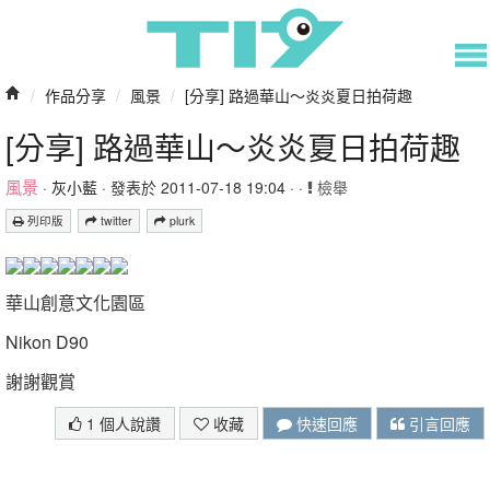
/
作品分享
/
風景
/
[分享] 路過華山～炎炎夏日拍荷趣
[分享] 路過華山～炎炎夏日拍荷趣
風景
·
灰小藍
· 發表於 2011-07-18 19:04 · ·
檢舉
列印版
twitter
plurk
華山創意文化園區
Nikon D90
謝謝觀賞
1 個人說讚
收藏
快速回應
引言回應