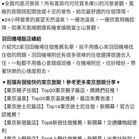
●全館均是河景房！所有客房均可欣賞多摩川的河景景觀，寬
敞的房間搭配開放感十足的景色，給您最舒適的住宿環境。
●24小時營業的展望天然溫泉！一邊泡溫泉，一邊欣賞飛機起
降，如果天氣晴朗還有機會遠眺富士山景觀。
羽田機場飯店總結
介紹完2家羽田機場住宿推薦名單，就不用擔心來羽田機場找
住宿的問題。羽田機場附近有很多很棒的住宿選擇很適合入
住，一點都不用擔心會錯過班機，在機場附近，住好睡好，帶
著快樂的心情度假去。
▼祝福有個愉快的東京旅遊！參考更多東京旅遊分享▼
【東京親子住宿】Top20東京親子飯店，媽媽們狂推！
【東京溫泉】Top30東京溫泉推薦，飯店免費泡湯！
【東京迪士尼飯店】Top14東京迪士尼住宿，新開幕！官方公
認推薦！
【東京新宿飯店】Top8新宿住宿推薦，新開幕！交通購物超便
利
【東京上野飯店】Top8上野住宿推薦，新開幕！出車站就到！