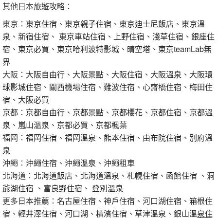
其他日本旅遊攻略：
東京：
東京住宿
、
東京親子住宿
、
東京迪士尼飯店
、
東京溫
泉
、
新宿住宿
、
東京車站住宿
、
上野住宿
、
淺草住宿
、
銀座住
宿
、
東京必買
、
東京哈利波特影城
、
晴空塔
、
東京teamLab無
界
大阪：
大阪自由行
、
大阪景點
、
大阪住宿
、
大阪溫泉
、
大阪環
球影城住宿
、
關西機場住宿
、
難波住宿
、
心齋橋住宿
、
梅田住
宿
、
大阪必買
京都：
京都自由行
、
京都景點
、
京都櫻花
、
京都住宿
、
京都溫
泉
、
嵐山溫泉
、
京都必買
、
京都楓葉
福岡：
福岡住宿
、
福岡溫泉
、
熊本住宿
、
由布院住宿
、
別府溫
泉
沖繩：
沖繩住宿
、
沖繩溫泉
、
沖繩租車
北海道：
北海道飯店
、
北海道溫泉
、
札幌住宿
、
函館住宿
、
洞
爺湖住宿
、
富良野住宿
、
登別溫泉
更多日本推薦：
名古屋住宿
、
神戶住宿
、
河口湖住宿
、
箱根住
宿
、
輕井澤住宿
、
河口湖
、
橫濱住宿
、
草津溫泉
、
銀山溫泉住