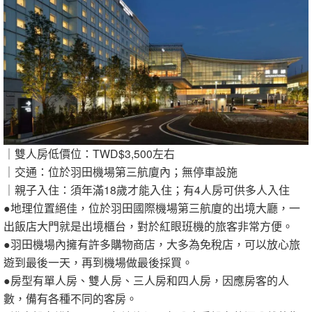
｜雙人房低價位：TWD$3,500左右
｜交通：位於羽田機場第三航廈內；無停車設施
｜親子入住：須年滿18歲才能入住；有4人房可供多人入住
●地理位置絕佳，位於羽田國際機場第三航廈的出境大廳，一
出飯店大門就是出境櫃台，對於紅眼班機的旅客非常方便。
●羽田機場內擁有許多購物商店，大多為免稅店，可以放心旅
遊到最後一天，再到機場做最後採買。
●房型有單人房、雙人房、三人房和四人房，因應房客的人
數，備有各種不同的客房。