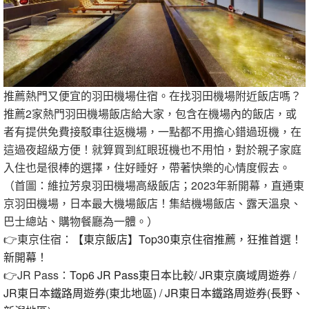
推薦熱門又便宜的羽田機場住宿。在找羽田機場附近飯店嗎？
推薦2家熱門羽田機場飯店給大家，包含在機場內的飯店，或
者有提供免費接駁車往返機場，一點都不用擔心錯過班機，在
這過夜超級方便！就算買到紅眼班機也不用怕，對於親子家庭
入住也是很棒的選擇，住好睡好，帶著快樂的心情度假去。
（首圖：維拉芳泉羽田機場高級飯店；2023年新開幕，直通東
京羽田機場，日本最大機場飯店！集結機場飯店、露天溫泉、
巴士總站、購物餐廳為一體。）
👉東京住宿：
【東京飯店】Top30東京住宿推薦，狂推首選！
新開幕！
👉JR Pass：
Top6 JR Pass東日本比較
/
JR東京廣域周遊券
/
JR東日本鐵路周遊券(東北地區)
/
JR東日本鐵路周遊券(長野、