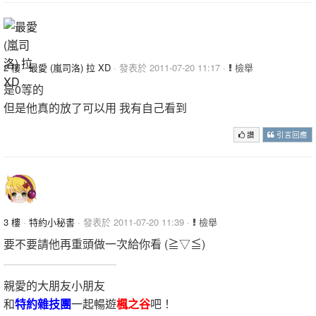
2 樓
·
最愛 (嵐司洛) 拉 XD
· 發表於 2011-07-20 11:17 ·
檢舉
是0等的
但是他真的放了可以用 我有自己看到
讚
引言回應
3 樓
·
特約小秘書
· 發表於 2011-07-20 11:39 ·
檢舉
要不要請他再重頭做一次給你看 (≧▽≦)
親愛的大朋友小朋友
和
特約雜技團
一起暢遊
楓之谷
吧！