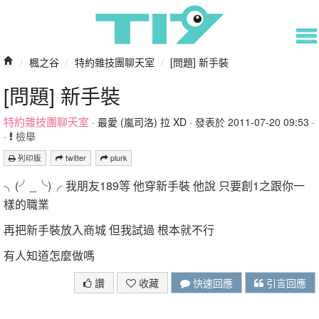
/
楓之谷
/
特約雜技團聊天室
/
[問題] 新手裝
[問題] 新手裝
特約雜技團聊天室
·
最愛 (嵐司洛) 拉 XD
· 發表於 2011-07-20 09:53 ·
·
檢舉
列印版
twitter
plurk
╮(╯_╰)╭ 我朋友189等 他穿新手裝 他說 只要創1之跟你一
樣的職業
再把新手裝放入商城 但我試過 根本就不行
有人知道怎麼做嗎
讚
收藏
快速回應
引言回應