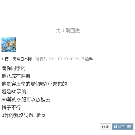
共 4 則回應
1 樓
·
閃電日本隊
· 發表於 2011-07-20 10:26 ·
檢舉
問你同學阿
他八成在瞎掰
他是穿上學的那個嗎?小書包的
還是50等的
50等的衣服可以放進去
帽子不行
0等的我沒試過...囧rz
讚
引言回應