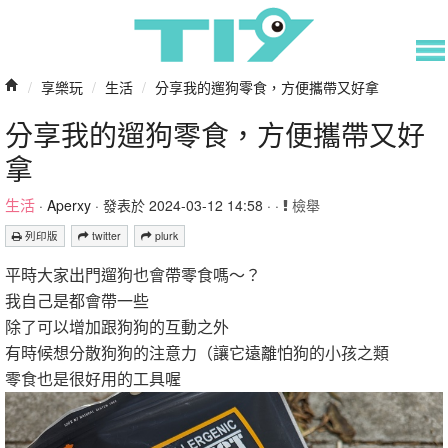
/
享樂玩
/
生活
/
分享我的遛狗零食，方便攜帶又好拿
分享我的遛狗零食，方便攜帶又好
拿
生活
·
Aperxy
· 發表於 2024-03-12 14:58 · ·
檢舉
列印版
twitter
plurk
平時大家出門遛狗也會帶零食嗎～？
我自己是都會帶一些
除了可以增加跟狗狗的互動之外
有時候想分散狗狗的注意力（讓它遠離怕狗的小孩之類
零食也是很好用的工具喔