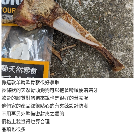
像這款羊肩軟骨就很好拿取
長條狀的天然骨頭狗狗可以抱著啃順便磨磨牙
軟骨的膠質對狗狗來說也是很好的營養喔
他們家的產品都很貼心的有夾鍊設計防潮
不用再另外準備密封夾之類的
價格上我覺得也算合理
品項也很多