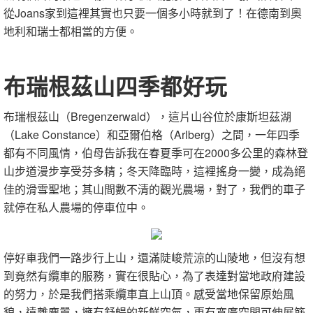
從Joans家到這裡其實也只要一個多小時就到了！在德南到奧
地利和瑞士都相當的方便。
布瑞根茲山四季都好玩
布瑞根茲山（Bregenzerwald），這片山谷位於康斯坦茲湖
（Lake Constance）和亞爾伯格（Arlberg）之間，一年四季
都有不同風情，伯母告訴我在春夏季可在2000多公里的森林登
山步道漫步享受芬多精；冬天降臨時，這裡搖身一變，成為絕
佳的滑雪聖地；其山間數不清的觀光農場，對了，我們的車子
就停在私人農場的停車位中。
停好車我們一路步行上山，還滿陡峻荒涼的山陵地，但沒有想
到竟然有纜車的服務，實在很貼心，為了表達對當地政府建設
的努力，於是我們搭乘纜車直上山頂。感受當地保留原始風
貌，遠離塵囂，擁有舒暢的新鮮空氣，更有寬廣空間可伸展筋