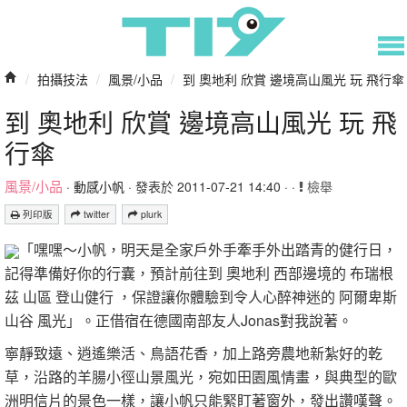
/
拍攝技法
/
風景/小品
/
到 奧地利 欣賞 邊境高山風光 玩 飛行傘
到 奧地利 欣賞 邊境高山風光 玩 飛
行傘
風景/小品
·
動感小帆
· 發表於 2011-07-21 14:40 · ·
檢舉
列印版
twitter
plurk
「嘿嘿～小帆，明天是全家戶外手牽手外出踏青的健行日，
記得準備好你的行囊，預計前往到 奧地利 西部邊境的 布瑞根
茲 山區 登山健行 ，保證讓你體驗到令人心醉神迷的 阿爾卑斯
山谷 風光」。正借宿在德國南部友人Jonas對我說著。
寧靜致遠、逍遙樂活、鳥語花香，加上路旁農地新紮好的乾
草，沿路的羊腸小徑山景風光，宛如田園風情畫，與典型的歐
洲明信片的景色一樣，讓小帆只能緊盯著窗外，發出讚嘆聲。