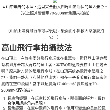
▲山中農場的木屋，造型完全融入四周山巒起伏的醉人景色。
（以上照片皆使用70-200mm焦距來拍攝）
（山頂上還有飛行傘可以玩哦，後面由小帆教大家怎麼拍
它！）
高山飛行傘拍攝技法
在山頂上，有許多愛好飛行傘玩家在此聚集，難怪登山沿途都
有看到背著超大背包的登山客，本來心想這是要在山上住幾天
啊？原來對方背的是飛行傘啦。在山頂某處為飛行傘起飛之
地，我們一夥人（和其他登山客）都在一旁看著飛行傘玩家帥
氣的在空中飛翔！當下以超廣角17-40mm和長焦鏡頭70-
200mm搭配拍攝。
超廣角鏡頭，在玩家拉起飛行傘時，那畫面的張力，最適
合使用超廣角來呈現。
長焦鏡頭，在空中飛翔的飛行傘，使用可變焦的長焦段鏡