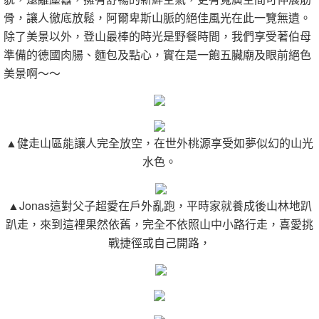
骨，讓人徹底放鬆，阿爾卑斯山脈的絕佳風光在此一覽無遺。
除了美景以外，登山最棒的時光是野餐時間，我們享受著伯母
準備的德國肉腸、麵包及點心，實在是一飽五臟廟及眼前絕色
美景啊～～
▲健走山區能讓人完全放空，在世外桃源享受如夢似幻的山光
水色。
▲Jonas這對父子超愛在戶外亂跑，平時家就養成後山林地趴
趴走，來到這裡果然依舊，完全不依照山中小路行走，喜愛挑
戰捷徑或自己開路，