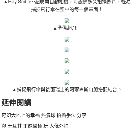
▲Hey Smile～超廣角自動相機，可設備多久拍攝照片，輕易
捕捉飛行傘在空中的每一個畫面！
▲準備起飛！
▲捕捉飛行傘與後面瑞士的阿爾卑斯山脈搭配結合。
延伸閱讀
奇幻大地上的幸福 熱氣球 拍攝手法 分享
與 土耳其 正妹醫師 玩 人像外拍