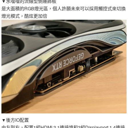
▼水噹噹的流線型側邊飾板
是大面積的RGB燈光區，個人許願未來可以採用觸控式來切換
燈光模式，酷炫更加倍
▼後方IO配置
由左到右，配置1組HDMI 2.1連接埠和3組Displayport 1.4連接