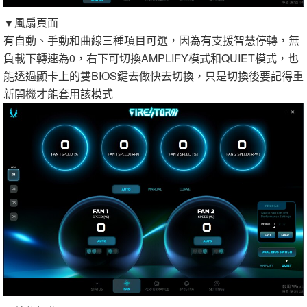
▼風扇頁面
有自動、手動和曲線三種項目可選，因為有支援智慧停轉，無
負載下轉速為0，右下可切換AMPLIFY模式和QUIET模式，也
能透過顯卡上的雙BIOS鍵去做快去切換，只是切換後要記得重
新開機才能套用該模式