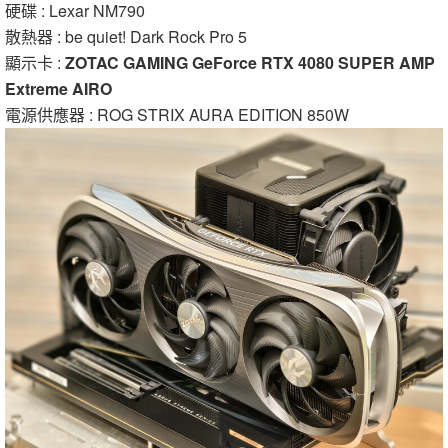
硬碟 : Lexar NM790
散熱器 : be quiet! Dark Rock Pro 5
顯示卡 :
ZOTAC GAMING GeForce RTX 4080 SUPER AMP
Extreme AIRO
電源供應器 : ROG STRIX AURA EDITION 850W