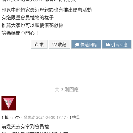
印象中他們家最近母親節也有推出優惠活動
有送限量會員禮物的樣子
推薦大家也可以順便借花獻佛
讓媽媽開心開心！
讚
收藏
快速回應
引言回應
共 2 則回應
1 樓
·
小野
· 發表於 2024-04-30 17:17 ·
檢舉
前幾天去有拿到會員禮