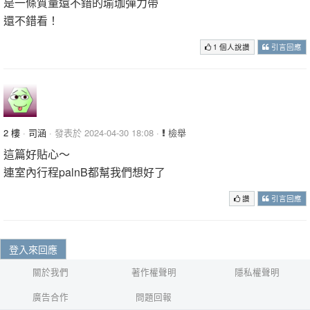
是一條質量還不錯的瑜珈彈力帶
還不錯看！
1 個人說讚
引言回應
2 樓
·
司涵
· 發表於 2024-04-30 18:08 ·
檢舉
這篇好貼心～
連室內行程palnB都幫我們想好了
讚
引言回應
登入來回應
關於我們
著作權聲明
隱私權聲明
廣告合作
問題回報