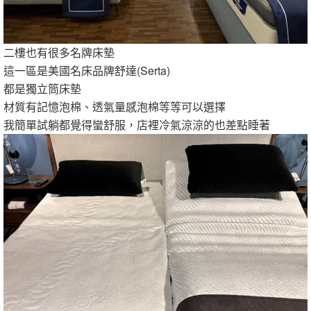
二樓也有很多名牌床墊
這一區是美國名床品牌舒達(Serta)
都是獨立筒床墊
材質有記憶泡棉、透氣量感泡棉等等可以選擇
我簡單試躺都覺得蠻舒服，店裡冷氣涼涼的也差點睡著