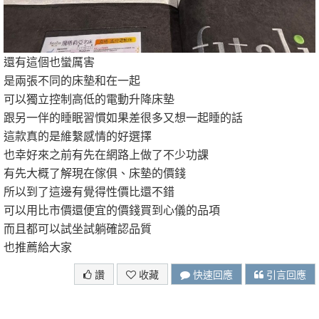
還有這個也蠻厲害
是兩張不同的床墊和在一起
可以獨立控制高低的電動升降床墊
跟另一伴的睡眠習慣如果差很多又想一起睡的話
這款真的是維繫感情的好選擇
也幸好來之前有先在網路上做了不少功課
有先大概了解現在傢俱、床墊的價錢
所以到了這邊有覺得性價比還不錯
可以用比市價還便宜的價錢買到心儀的品項
而且都可以試坐試躺確認品質
也推薦給大家
讚
收藏
快速回應
引言回應