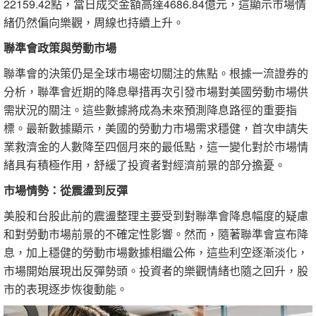
22159.42點，當日成交金額高達4686.84億元，這顯示市場情
緒仍然偏向樂觀，周線也持續上升。
聯準會政策與勞動市場
聯準會的決策仍是全球市場密切關注的焦點。根據一流證券的
分析，聯準會近期的降息舉措再次引發市場對美國勞動市場供
需狀況的關注。這些數據將成為未來預測降息路徑的重要指
標。最新數據顯示，美國的勞動力市場需求穩健，首次申請失
業救濟金的人數降至四個月來的最低點，這一變化對於市場情
緒具有積極作用，舒緩了投資者對經濟前景的部分擔憂。
市場情勢：從震盪到反彈
美股和台股此前的震盪整理主要受到對聯準會降息幅度的疑慮
和對勞動市場前景的不確定性影響。然而，隨著聯準會宣布降
息，加上穩健的勞動市場數據相繼公佈，這些利空逐漸淡化，
市場開始展現出反彈勢頭。投資者的樂觀情緒也隨之回升，股
市的表現逐步恢復動能。