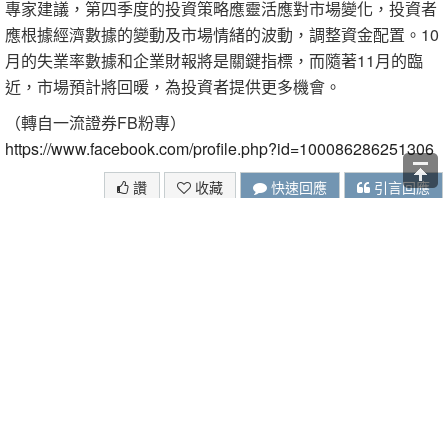
專家建議，第四季度的投資策略應靈活應對市場變化，投資者
應根據經濟數據的變動及市場情緒的波動，調整資金配置。10
月的失業率數據和企業財報將是關鍵指標，而隨著11月的臨
近，市場預計將回暖，為投資者提供更多機會。
（轉自一流證券FB粉專）
https://www.facebook.com/profile.php?id=100086286251306
讚
收藏
快速回應
引言回應
登入來回應
關於我們
著作權聲明
隱私權聲明
廣告合作
問題回報
T17
T客邦
DIGIPHOTO
MF變型男
電腦王
透視鏡