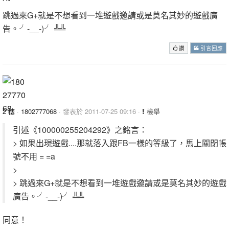
跳過來G+就是不想看到一堆遊戲邀請或是莫名其妙的遊戲廣
告。╯-__-)╯ ╩╩
讚
引言回應
2 樓
·
1802777068
· 發表於 2011-07-25 09:16 ·
檢舉
引述《100000255204292》之銘言：
> 如果出現遊戲....那就落入跟FB一樣的等級了，馬上關閉帳
號不用 = =a
>
> 跳過來G+就是不想看到一堆遊戲邀請或是莫名其妙的遊戲
廣告。╯-__-)╯ ╩╩
同意！