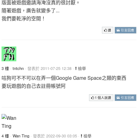
版面被遊戲邀請海淹沒真的很討厭。
隨著遊戲，廣告就變多了...
我們要乾淨的空間！
讚
引言回應
3 樓
·
tntchn
· 發表於 2011-07-25 12:38 ·
檢舉
咕狗可不不可以在弄一個Google Game Space之類的東西
要玩遊戲的自己去註冊帳號阿
1 個人說讚
引言回應
4 樓
·
Wan Ting
· 發表於 2022-09-30 03:05 ·
檢舉