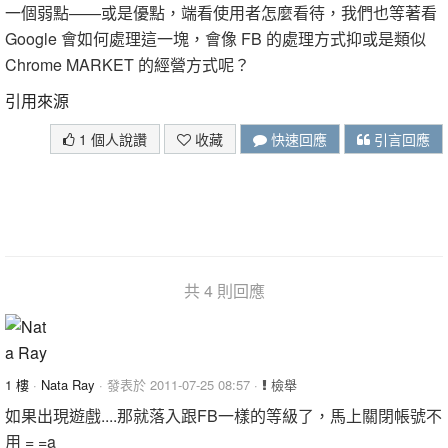
一個弱點——或是優點，端看使用者怎麼看待，我們也等著看
Google 會如何處理這一塊，會像 FB 的處理方式抑或是類似
Chrome MARKET 的經營方式呢？
引用來源
1 個人說讚
收藏
快速回應
引言回應
共 4 則回應
1 樓
·
Nata Ray
· 發表於 2011-07-25 08:57 ·
檢舉
如果出現遊戲....那就落入跟FB一樣的等級了，馬上關閉帳號不
用 = =a