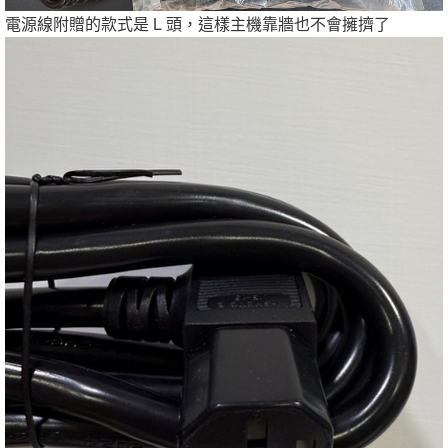
電源線附贈的款式是 L 頭，這樣主機靠牆也不會擁擠了