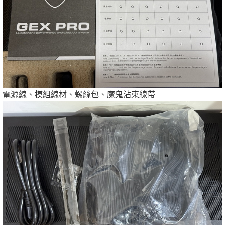
電源線、模組線材、螺絲包、魔鬼沾束線帶