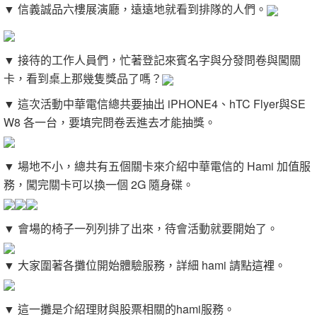
▼ 信義誠品六樓展演廳，遠遠地就看到排隊的人們。
▼ 接待的工作人員們，忙著登記來賓名字與分發問卷與闖關
卡，看到桌上那幾隻獎品了嗎？
▼ 這次活動中華電信總共要抽出 iPHONE4、hTC Flyer與SE
W8 各一台，要填完問卷丟進去才能抽獎。
▼ 場地不小，總共有五個關卡來介紹中華電信的 Hami 加值服
務，闖完關卡可以換一個 2G 隨身碟。
▼ 會場的椅子一列列排了出來，待會活動就要開始了。
▼ 大家圍著各攤位開始體驗服務，詳細 hami 請點
這裡
。
▼ 這一攤是介紹理財與股票相關的hami服務。