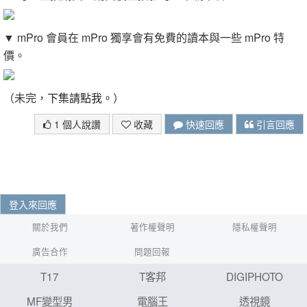
▼ mPro 會員在 mPro 獨享會有免費的讀本與一些 mPro 特
價。
（未完，
下集請點我。
）
1 個人說讚
收藏
快速回應
引言回應
登入來回應
關於我們
著作權聲明
隱私權聲明
廣告合作
問題回報
T17
T客邦
DIGIPHOTO
MF變型男
電腦王
透視鏡