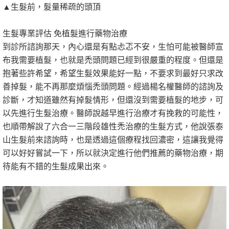
▲生髮前，髮量稀疏的頭頂
生髮專業評估 免植髮進行藥物治療
到診所諮詢那天，內心還是有點忐忑不安，生怕可能被醫師宣
布我需要植髮，也就是禿頭問題已經到很嚴重的程度。但還是
抱著些許希望，希望生髮效果能好一點，不要求到最好只求改
善掉髮，能不再那麼煩惱禿頭問題。經過楊名權醫師的諮詢及
診斷，才知道雖然有掉髮情形，但還沒到需要植髮的地步，可
以先進行生髮治療。醫師說越早進行治療才有挽救的可能性，
也順帶解說了六合一三階段雄性禿治療的生髮方式，他說張泰
山生髮前來諮詢時，也是透過這個療程找回濃密，這讓我覺得
可以好好嘗試一下，所以就決定進行他們推薦的藥物治療，期
待能有不錯的生髮成果出來。