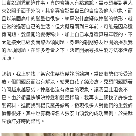
其實說到禿頭這件事，真的會讓人有點尷尬，畢竟頭髮對男人
來說關乎面子外貌，其多寡會影響自己的自信及他人印象，而
且以前國高中的髮量也很多，絲毫沒什麼疑似掉髮的情形，就
正常的過著自己的生活。但大概是兩到三年前，可能是因為遺
傳問題，髮量開始變得稀少，加上自己本身還算是年輕的，不
太能接受已經要面臨禿頭問題，身邊的親朋好友也開始提及我
的禿頭問題，在許多考量之下，決定開始尋找生髮方法來治療
禿頭。
起初，我上網找了某家生髮植髮診所諮詢，當然順勢也接受治
療，但問題反而沒有解決，結果白花了錢治療，禿頭問題隨著
時間越來越惡劣，掉髮也沒有改善的現象，讓我因此沮喪不
已。由於想盡快解決掉髮和髮量稀疏，我再次上網找了許多生
髮資料，進而找到楊氏羅丹診所，發現很多人對他們的生髮評
價都很好，其中也有職棒名人張泰山頭髮的成功案例，於是就
先預訂好時間諮詢。