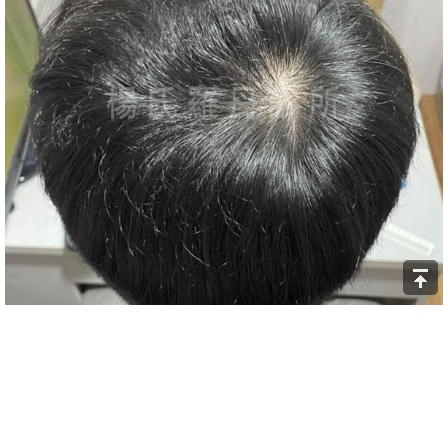
▲生髮後，髮量明顯濃密許多(生髮613)
髮量濃密找回自信 完美解決稀疏
從進行藥物治療到現在經過了一年，頭髮的狀況真的改善很