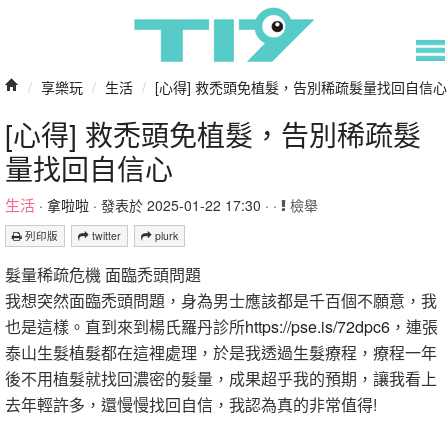
/
享樂玩
/
生活
/
[心得] 救禿頭免植髮，告別稀疏髮量找回自信心
[心得] 救禿頭免植髮，告別稀疏髮
量找回自信心
生活
·
拿啦啦
· 發表於 2025-01-22 17:30 · ·
檢舉
列印版
twitter
plurk
髮量稀疏危機 面臨禿頭問題
我想突然面臨禿頭問題，身為男士應該都是千百個不願意，我
也是這樣。直到來到楊氏羅丹診所
https://pse.is/72dpc6
，連張
泰山生髮植髮都在這裡處理，於是我透過生髮療程，療程一年
後不用植髮就找回濃密的髮量，成果超乎我的預期，讓我看上
去年輕許多，還慢慢找回自信，我認為真的非常值得!