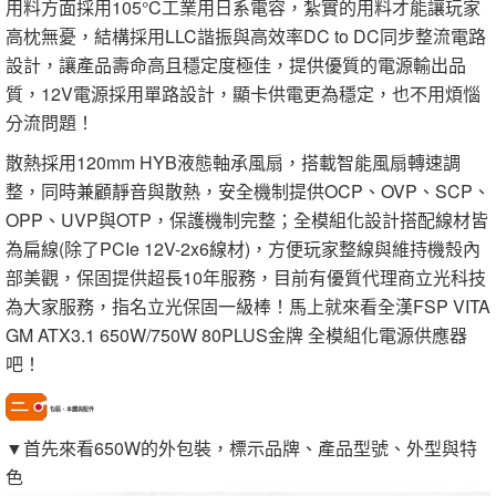
用料方面採用105°C工業用日系電容，紮實的用料才能讓玩家
高枕無憂，結構採用LLC諧振與高效率DC to DC同步整流電路
設計，讓產品壽命高且穩定度極佳，提供優質的電源輸出品
質，12V電源採用單路設計，顯卡供電更為穩定，也不用煩惱
分流問題！
散熱採用120mm HYB液態軸承風扇，搭載智能風扇轉速調
整，同時兼顧靜音與散熱，安全機制提供OCP、OVP、SCP、
OPP、UVP與OTP，保護機制完整；全模組化設計搭配線材皆
為扁線(除了PCIe 12V-2x6線材)，方便玩家整線與維持機殼內
部美觀，保固提供超長10年服務，目前有優質代理商立光科技
為大家服務，指名立光保固一級棒！馬上就來看全漢FSP VITA
GM ATX3.1 650W/750W 80PLUS金牌 全模組化電源供應器
吧！
包裝、本體與配件
▼首先來看650W的外包裝，標示品牌、產品型號、外型與特
色