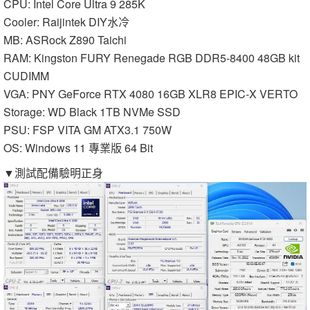
CPU: Intel Core Ultra 9 285K
Cooler: Raijintek DIY水冷
MB: ASRock Z890 Taichi
RAM: Kingston FURY Renegade RGB DDR5-8400 48GB kit
CUDIMM
VGA: PNY GeForce RTX 4080 16GB XLR8 EPIC-X VERTO
Storage: WD Black 1TB NVMe SSD
PSU: FSP VITA GM ATX3.1 750W
OS: Windows 11 專業版 64 Bit
▼測試配備驗明正身