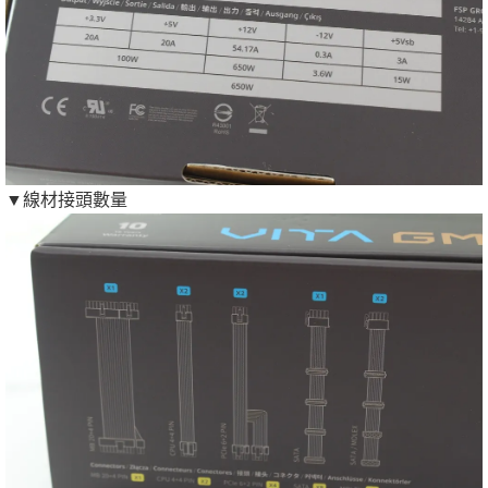
▼線材接頭數量