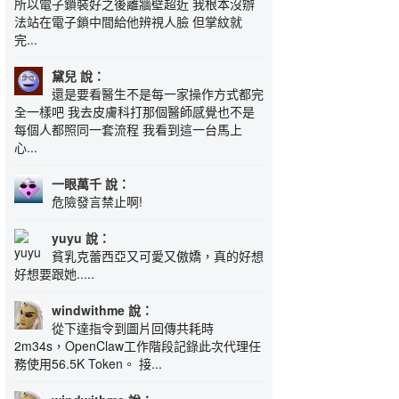
所以電子鎖裝好之後離牆壁超近 我根本沒辦
法站在電子鎖中間給他辨視人臉 但掌紋就
完...
黛兒 說：
還是要看醫生不是每一家操作方式都完
全一樣吧 我去皮膚科打那個醫師感覺也不是
每個人都照同一套流程 我看到這一台馬上
心...
一眼萬千 說：
危險發言禁止啊!
yuyu 說：
貧乳克蕾西亞又可愛又傲嬌，真的好想
好想要跟她.....
windwithme 說：
從下達指令到圖片回傳共耗時
2m34s，OpenClaw工作階段記錄此次代理任
務使用56.5K Token。 接...