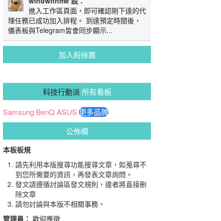
windwithme 說：
進入工作區頁面，即可確認剛下達的代
理任務已成功加入排程。 到達預定時間後，
儀表板與Telegram皆會同步顯示...
加入粉絲團
科技行動派
所有看板
Samsung
BenQ
ASUS
更多品牌
公佈欄
本板板規
請先利用本版搜尋功能搜尋文章，如蒐尋不
到您所需要的資訊，再發表文章詢問。
發文請遵循討論區發文規則，違者將直接刪
除文章
請勿討論與本版不相關事務。
管理員：
歡迎應徵