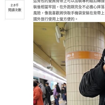
這背包的雙肩背帶上可以加裝專利磁扣轉接
2.8千
裝後相當牢固，在外跑跳完全不必擔心摔落
閱讀次數
風險，像我喜歡將快取手機袋安裝在背帶上
國外旅行使用上蠻方便的。