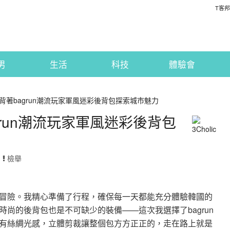
T客邦
男
生活
科技
體驗會
背著bagrun潮流玩家軍風迷彩後背包探索城市魅力
run潮流玩家軍風迷彩後背包
·
檢舉
冒險。我精心準備了行程，確保每一天都能充分體驗韓國的
尚的後背包也是不可缺少的裝備——這次我選擇了bagrun
有絲綢光感，立體剪裁讓整個包方方正正的，走在路上就是