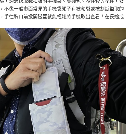
環，透過快取磁扣吸附手機袋、零錢包、證件套等配件，安
，不像一般市面常見的手機袋繩子有被勾裂或被割斷盜取的
，手往胸口前掀開磁蓋就能輕鬆將手機取出查看！在長途或