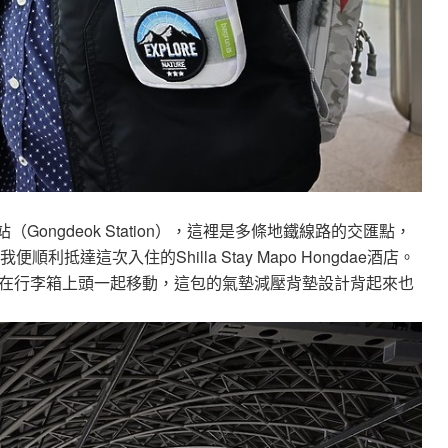
ongdeok Station），這裡是多條地鐵線路的交匯點，
抵達這次入住的Shilla Stay Mapo Hongdae酒店。
在行李箱上頭一起移動，這包的氣墊減壓背墊設計背起來也