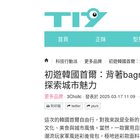
首頁
正妹
型
/
科技行動派
/
更多品牌
/
初遊韓國首爾：
初遊韓國首爾：背著bag
探索城市魅力
更多品牌
·
3Cholic
· 發表於 2025-03-17 11:09 · 
列印版
twitter
plurk
這次的韓國首爾自由行，對我來說是全新的
文化、美食與城市風情。當然，一款實用且時
潮流玩家軍風迷彩後背包，極地迷彩款面料