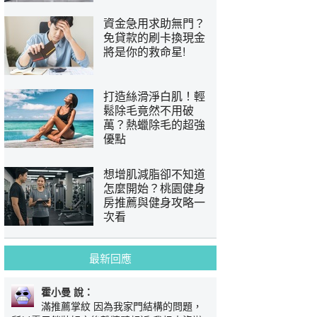
資金急用求助無門？
免貸款的刷卡換現金
將是你的救命星!
打造絲滑淨白肌！輕
鬆除毛竟然不用破
萬？熱蠟除毛的超強
優點
想增肌減脂卻不知道
怎麼開始？桃園健身
房推薦與健身攻略一
次看
最新回應
霍小曼 說：
滿推薦掌紋 因為我家門結構的問題，