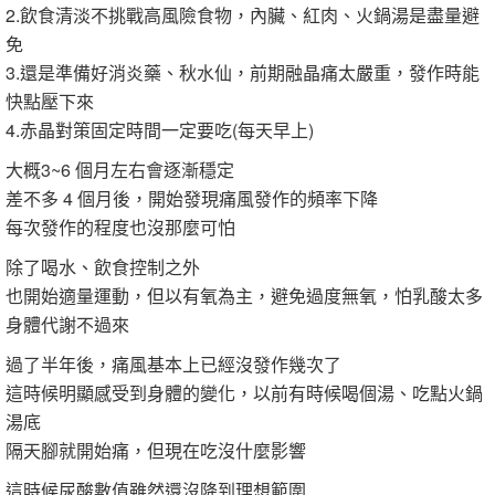
2.飲食清淡不挑戰高風險食物，內臟、紅肉、火鍋湯是盡量避
免
3.還是準備好消炎藥、秋水仙，前期融晶痛太嚴重，發作時能
快點壓下來
4.赤晶對策固定時間一定要吃(每天早上)
大概3~6 個月左右會逐漸穩定
差不多 4 個月後，開始發現痛風發作的頻率下降
每次發作的程度也沒那麼可怕
除了喝水、飲食控制之外
也開始適量運動，但以有氧為主，避免過度無氧，怕乳酸太多
身體代謝不過來
過了半年後，痛風基本上已經沒發作幾次了
這時候明顯感受到身體的變化，以前有時候喝個湯、吃點火鍋
湯底
隔天腳就開始痛，但現在吃沒什麼影響
這時候尿酸數值雖然還沒降到理想範圍