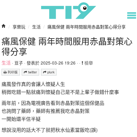
/
享樂玩
/
生活
/
痛風保健 兩年時間服用赤晶對策心得分享
痛風保健 兩年時間服用赤晶對策心
得分享
生活
·
豆子
· 發表於 2025-03-26 19:26 · ·
檢舉
列印版
twitter
plurk
痛風發作真的會讓人懷疑人生
稍微吃錯一點就痛到懷疑自己是不是上輩子做錯什麼事
兩年前，因為電視廣告看到赤晶對策這個保健品
也詢問了藥師，藥師有推薦我吃赤晶對策
一開始還半信半疑
想說沒用的話大不了就把秋水仙素當飯吃(誤)