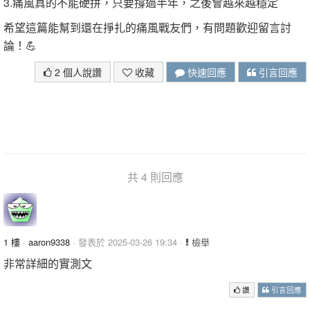
3.痛風真的不能硬拼，只要撐過半年，之後會越來越穩定
希望這篇能幫到還在掙扎的痛風戰友們，有問題歡迎留言討
論！💪
2 個人說讚
收藏
快速回應
引言回應
共 4 則回應
1 樓
·
aaron9338
· 發表於 2025-03-26 19:34 ·
檢舉
非常詳細的實測文
讚
引言回應