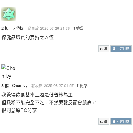
2 樓
·
大偵探
· 發表於 2025-03-26 21:36 ·
檢舉
保健品還真的要持之以恆
讚
引言回應
3 樓
·
Chen Ivy
· 發表於 2025-03-27 01:57 ·
檢舉
我覺得飲食基本上還是低普林為主
但澱粉不能完全不吃，不然尿酸反而會飆高+1
很同意原PO分享
讚
引言回應