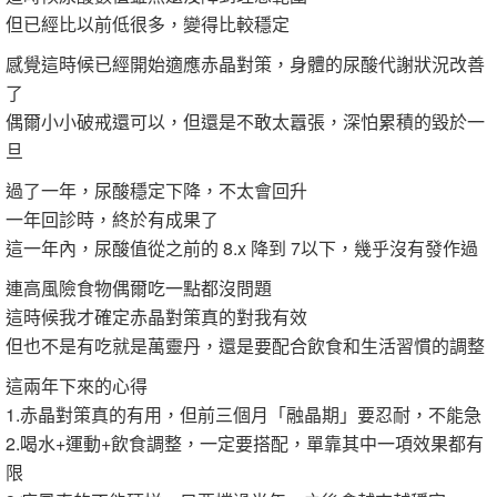
但已經比以前低很多，變得比較穩定
感覺這時候已經開始適應赤晶對策，身體的尿酸代謝狀況改善
了
偶爾小小破戒還可以，但還是不敢太囂張，深怕累積的毀於一
旦
過了一年，尿酸穩定下降，不太會回升
一年回診時，終於有成果了
這一年內，尿酸值從之前的 8.x 降到 7以下，幾乎沒有發作過
連高風險食物偶爾吃一點都沒問題
這時候我才確定赤晶對策真的對我有效
但也不是有吃就是萬靈丹，還是要配合飲食和生活習慣的調整
這兩年下來的心得
1.赤晶對策真的有用，但前三個月「融晶期」要忍耐，不能急
2.喝水+運動+飲食調整，一定要搭配，單靠其中一項效果都有
限