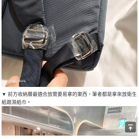
▼ 前方收納層最適合放需要易拿的東西，筆者都是拿來放衛生
紙跟濕紙巾。