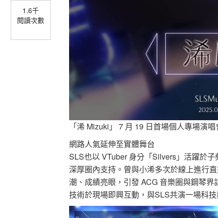
1.6千
閱讀次數
「浠 Mizuki」 7 月 19 日首場個人專場演
網路人氣延伸至實體舞台
SLS也以 VTuber 身分「Silvers」
深厚圈內支持。曾與小浠多次於線上進行直
潮、成績亮眼，引發 ACG 音樂圈與鋼琴
技術於現場即興互動，與SLS共演一場科