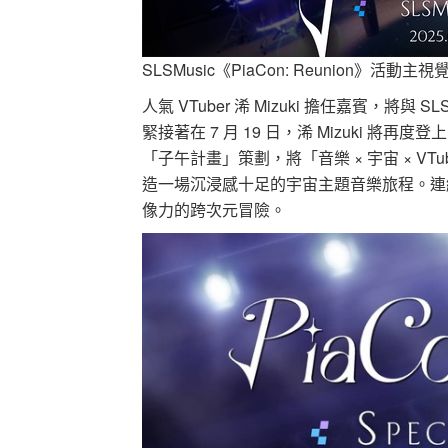
SLSMusic《PiaCon: Reunion》活動主視
人氣 VTuber 浠 Mizuki 擔任嘉賓，將與 
緊接著在 7 月 19 日，浠 Mizuki 將再
「子午計畫」策劃，將「音樂 × 宇宙 × 
造一場沉浸感十足的宇宙主題音樂旅程。連續兩週
像力的跨次元冒險。