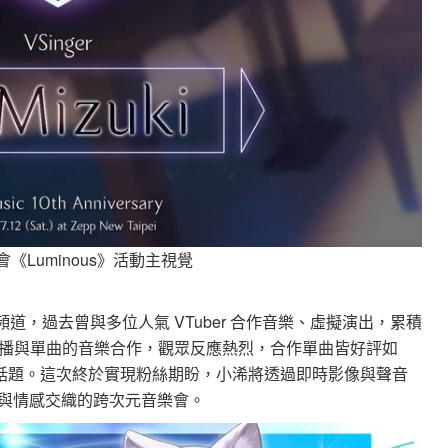
唱會《Luminous》活動主視覺
活躍於子頻道，過去曾與多位人氣 VTuber 合作音樂、虛擬演出，累積
播與單曲的音樂合作，觀眾反應熱烈，合作單曲皆好評如
界話題。這次終於實現粉絲期盼，小浠將透過即時影像與聲音
技與情感交織的跨次元音樂會。