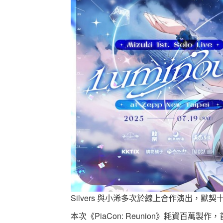
Silvers 與小浠多次於線上合作演出，默
​​本次《PiaCon: Reunion》耗資百萬製