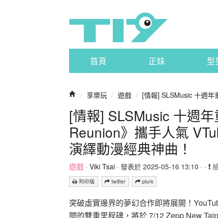
首頁
正妹
型
/
享樂玩
/
遊戲
/
[情報] SLSMusic 十週年重
[情報] SLSMusic 十週
Reunion》攜手人氣 VTu
演繹動漫經典神曲！
遊戲
·
Viki Tsai
· 發表於 2025-05-16 13:10 · ·
列印版
twitter
plurk
突破虛實邊界的夢幻合作即將展開！YouTube
閱的雙重里程碑，將於 7/12 Zepp New Ta