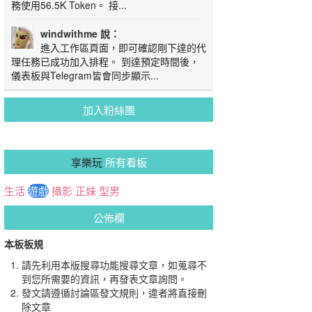
務使用56.5K Token。 接...
windwithme 說：
進入工作區頁面，即可確認剛下達的代
理任務已成功加入排程。 到達預定時間後，
儀表板與Telegram皆會同步顯示...
加入粉絲團
享樂玩
所有看板
生活
遊戲
攝影
正妹
型男
公佈欄
本板板規
請先利用本版搜尋功能搜尋文章，如蒐尋不
到您所需要的資訊，再發表文章詢問。
發文請遵循討論區發文規則，違者將直接刪
除文章