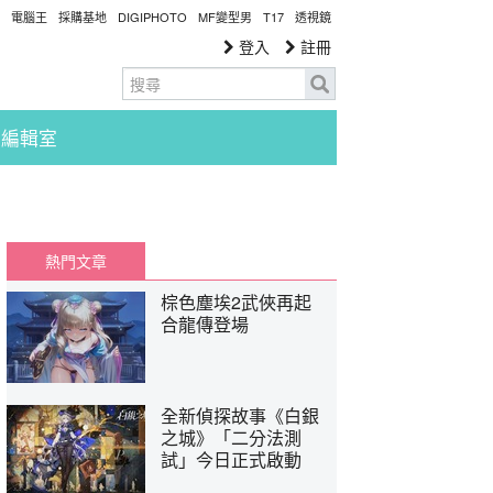
電腦王
採購基地
DIGIPHOTO
MF變型男
T17
透視鏡
登入
註冊
編輯室
熱門文章
棕色塵埃2武俠再起
合龍傳登場
全新偵探故事《白銀
之城》「二分法測
試」今日正式啟動