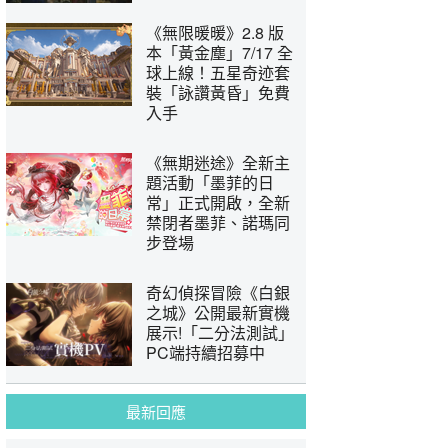
《無限暖暖》2.8 版
本「黃金塵」7/17 全
球上線！五星奇迹套
裝「詠讚黃昏」免費
入手
《無期迷途》全新主
題活動「墨菲的日
常」正式開啟，全新
禁閉者墨菲、諾瑪同
步登場
奇幻偵探冒險《白銀
之城》公開最新實機
展示!「二分法測試」
PC端持續招募中
最新回應