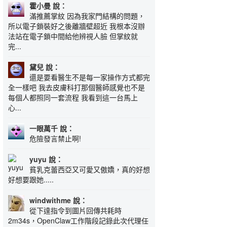
霍小曼 說：
滿推薦掌紋 因為我家門結構的問題，
所以電子鎖裝好之後離牆壁超近 我根本沒辦
法站在電子鎖中間給他辨視人臉 但掌紋就
完...
黛兒 說：
還是要看醫生不是每一家操作方式都完
全一樣吧 我去皮膚科打那個醫師感覺也不是
每個人都照同一套流程 我看到這一台馬上
心...
一眼萬千 說：
危險發言禁止啊!
yuyu 說：
貧乳克蕾西亞又可愛又傲嬌，真的好想
好想要跟她.....
windwithme 說：
從下達指令到圖片回傳共耗時
2m34s，OpenClaw工作階段記錄此次代理任