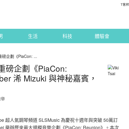
T客邦
男
生活
科技
體驗會
磅企劃《PiaCon: ...
年重磅企劃《PiaCon:
ber 浠 Mizuki 與神秘嘉賓，
檢舉
 超人氣鋼琴頻道 SLSMusic 為慶祝十週年與突破 50萬訂
ipei 舉辦歷來最大規模音樂企劃《PiaCon: Reunion》。本次