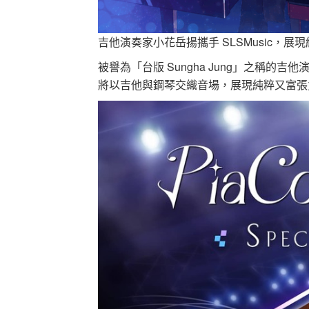
吉他演奏家小花岳揚攜手 SLSMusic，展
被譽為「台版 Sungha Jung」之稱
將以吉他與鋼琴交織音場，展現純粹又富張