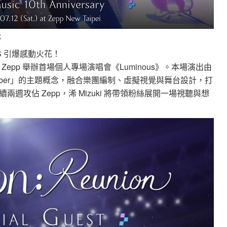
覺
SLS 引爆感動火花！
度登上 Zepp 舉辦首場個人專場演唱會《Luminous》。本場演出由
VTuber」的主題概念，融合樂團編制、虛擬視覺與舞台設計，打
攻佔 Zepp，浠 Mizuki 將帶領粉絲展開一場視聽與想