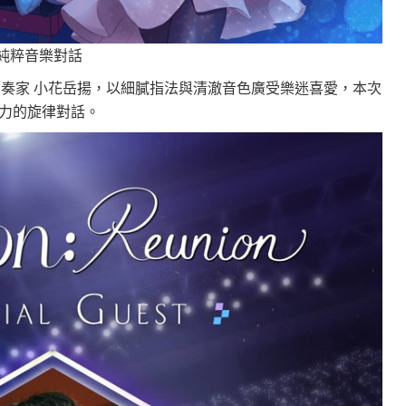
現純粹音樂對話
的吉他演奏家 小花岳揚，以細膩指法與清澈音色廣受樂迷喜愛，本次
力的旋律對話。