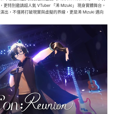
別邀請超人氣 VTuber 「浠 Mizuki」 現身實體舞台，
演出，不僅將打破現實與虛擬的界線，更是浠 Mizuki 邁向