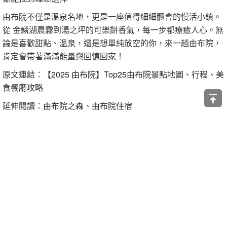
由布院不僅是溫泉名地，更是一座值得細細體會的慢活小鎮。
從 金鱗湖晨霧到湯之坪的可樂餅香氣，每一步都療癒人心。無
論是喜歡甜點、溫泉，還是想單純放空的你，來一趟由布院，
肯定會帶著滿滿能量與回憶回家！
原文連結：
【2025 由布院】Top25由布院景點地圖、行程、美
食餐廳攻略
延伸閱讀：
由布院之森
、
由布院住宿
讚
收藏
快速回應
引言回應
登入來回應
關於我們
著作權聲明
隱私權聲明
廣告合作
問題回報