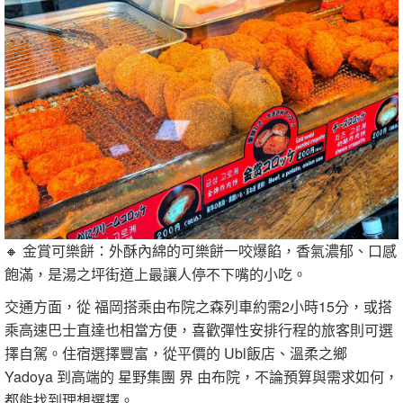
🔸 金賞可樂餅：外酥內綿的可樂餅一咬爆餡，香氣濃郁、口感
飽滿，是湯之坪街道上最讓人停不下嘴的小吃。
交通方面，從 福岡搭乘由布院之森列車約需2小時15分，或搭
乘高速巴士直達也相當方便，喜歡彈性安排行程的旅客則可選
擇自駕。住宿選擇豐富，從平價的 Ubl飯店、溫柔之鄉
Yadoya 到高端的 星野集團 界 由布院，不論預算與需求如何，
都能找到理想選擇。