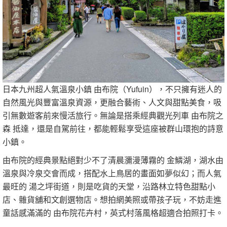
日本九州超人氣溫泉小鎮 由布院（Yufuin），不只擁有迷人的
自然風光與豐富溫泉資源，更融合藝術、人文與甜點美食，吸
引無數遊客前來慢活旅行。無論是搭乘經典觀光列車 由布院之
森 抵達，還是自駕前往，都能輕鬆享受這座被群山環抱的詩意
小鎮。
由布院的經典景點絕對少不了清晨瀰漫薄霧的 金鱗湖，湖水由
溫泉與冷泉交會而成，搭配水上鳥居的畫面如夢似幻；而人氣
最旺的 湯之坪街道，則是吃貨的天堂，沿路林立特色甜點小
店、雜貨舖和文創選物店。想拍網美照或帶孩子玩，不妨走進
童話感滿滿的 由布院花卉村，英式村落風格超適合拍照打卡。