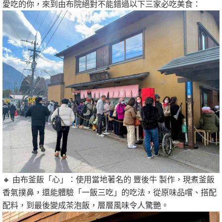
愛吃的你，來到由布院絕對不能錯過以下三家必吃美食：
🔸 由布釜飯「心」：使用當地著名的 豐後牛 製作，現煮釜飯
香氣撲鼻，還能體驗「一飯三吃」的吃法，從原味品嚐、搭配
配料，到最後變成茶泡飯，層層風味令人驚艷。