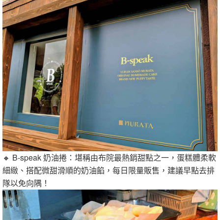
🔸 B-speak 奶油捲：堪稱由布院最熱銷甜點之一，蛋糕體柔軟
細緻、搭配微甜滑順的奶油餡，每日限量販售，建議早點去排
隊以免向隅！