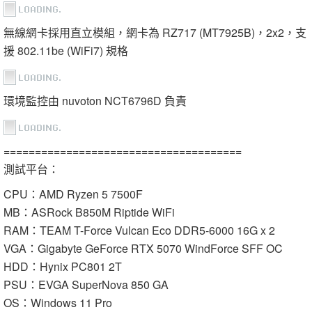
無線網卡採用直立模組，網卡為 RZ717 (MT7925B)，2x2，支
援 802.11be (WiFi7) 規格
環境監控由 nuvoton NCT6796D 負責
======================================
測試平台：
CPU：AMD Ryzen 5 7500F
MB：ASRock B850M Riptide WiFi
RAM：TEAM T-Force Vulcan Eco DDR5-6000 16G x 2
VGA：Gigabyte GeForce RTX 5070 WindForce SFF OC
HDD：Hynix PC801 2T
PSU：EVGA SuperNova 850 GA
OS：Windows 11 Pro