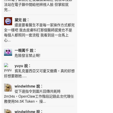
法站在電子鎖中間給他辨視人臉 但掌紋就
完...
黛兒 說：
還是要看醫生不是每一家操作方式都完
全一樣吧 我去皮膚科打那個醫師感覺也不是
每個人都照同一套流程 我看到這一台馬上
心...
一眼萬千 說：
危險發言禁止啊!
yuyu 說：
貧乳克蕾西亞又可愛又傲嬌，真的好想
好想要跟她.....
windwithme 說：
從下達指令到圖片回傳共耗時
2m34s，OpenClaw工作階段記錄此次代理任
務使用56.5K Token。 接...
windwithme 說：