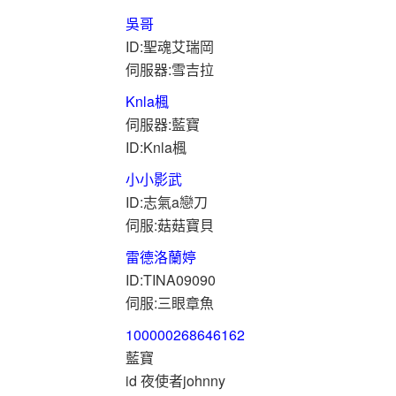
吳哥
ID:聖魂艾瑞岡
伺服器:雪吉拉
Knla楓
伺服器:藍寶
ID:Knla楓
小小影武
ID:志氣a戀刀
伺服:菇菇寶貝
雷德洛蘭婷
ID:TINA09090
伺服:三眼章魚
100000268646162
藍寶
id 夜使者johnny