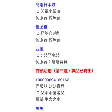
閃電日本隊
ID:閃電小聖魂
伺服器:鯨魚號
怪胎自
ID:怪胎自6號
伺服器:鯨魚號
亞嵐
ID：爻亞嵐爻
伺服器：菇菇寶貝
許願活動（第三週，獎品已寄出）
100000694169162
伺服器:菇菇寶貝
ID:乂乖乖優姬乂
願望:生命之水
兔兔