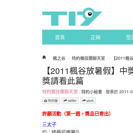
首頁
正妹
型
/
楓之谷
/
特約雜技團聊天室
/
【2011
【2011楓谷放暑假】
獎請看此篇
特約雜技團聊天室
·
特約小秘書
· 發表於 2011-07-
列印版
twitter
plurk
許願活動（第一週，獎品已寄出）
三太子
ID：終極可樂果G