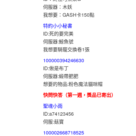
伺服器：木妖
我想要：GASH卡150點
特約小小秘書
ID:死的要完美
伺服器:鯨魚號
我想要騎寵交換卷1張
100000394246630
ID:偢是布丁
伺服器:緞帶肥肥
想要的物品:粉色魔法貓咪帽
快問快答（第一週，獎品已寄出）
聖魂小雨
ID:a74123456
伺服:菇寶
100002668718525