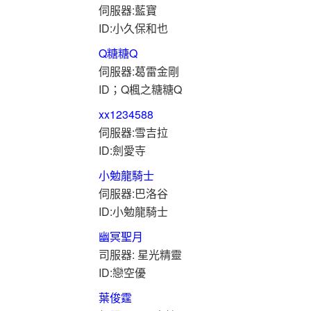
伺服器:藍寶
ID:小久保和也
Q糖糖Q
伺服器:葛雷金剛
ID；Q楓之糖糖Q
xx1234588
伺服器:雪吉拉
ID:劍愛寺
小勉龍騎士
伺服器:巴洛谷
ID:小勉龍騎士
幽冥聖月
司服器: 星光精靈
ID:戀空優
葉俊霆