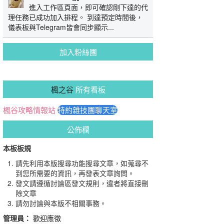
進入工作區頁面，即可確認剛下達的代
理任務已成功加入排程。 到達預定時間後，
儀表板與Telegram皆會同步顯示...
加入粉絲團
楓之谷
所有看板
楓谷攻略情報站
特約雜技團聊天室
公佈欄
本板板規
請先利用本版搜尋功能搜尋文章，如蒐尋不
到您所需要的資訊，再發表文章詢問。
發文請遵循討論區發文規則，違者將直接刪
除文章
請勿討論與本版不相關事務。
管理員：
歡迎應徵