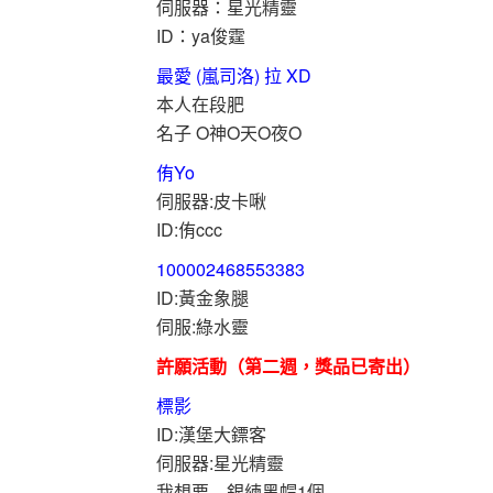
伺服器：星光精靈
ID：ya俊霆
最愛 (嵐司洛) 拉 XD
本人在段肥
名子 O神O天O夜O
侑Yo
伺服器:皮卡啾
ID:侑ccc
100002468553383
ID:黃金象腿
伺服:綠水靈
許願活動（第二週，獎品已寄出）
標影
ID:漢堡大鏢客
伺服器:星光精靈
我想要....銀練黑帽1個