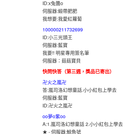
ID:x兔醬o
伺服器:緞帶肥肥
我想要:我愛紅蘿蔔
100000211732699
ID:小三光頭王
伺服器:藍寶
我要!! 明星專用簽名筆
伺服器：菇菇寶貝
快問快答（第三週，獎品已寄出）
卍火之嵐卍
答:嵐司洛幻想童話.小小紅包上學去
伺服器:藍寶
ID:卍火之嵐卍
oo夢o紫oo
A:1.嵐司洛幻想童話 2.小小紅包上學去
★ - 伺服器:鯨魚號