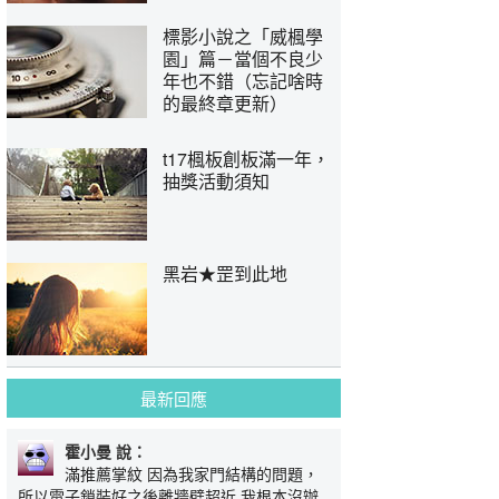
標影小說之「威楓學
園」篇－當個不良少
年也不錯（忘記啥時
的最終章更新）
t17楓板創板滿一年，
抽獎活動須知
黑岩★罡到此地
最新回應
霍小曼 說：
滿推薦掌紋 因為我家門結構的問題，
所以電子鎖裝好之後離牆壁超近 我根本沒辦