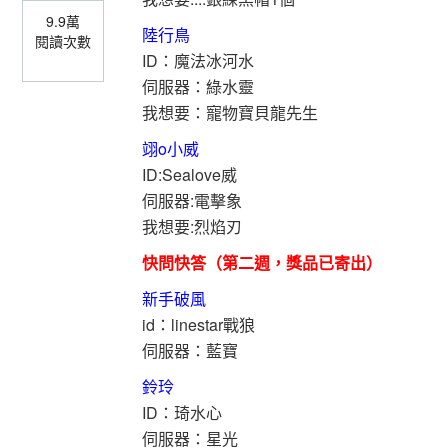
9.9萬
陸行鳥
閱讀次數
ID：魔法冰河水
伺服器：綠水靈
我想要：寵物寶貝龍先生
翊o小威
ID:Sealove威
伺服器:電擊象
我想要:烈焰刃
快問快答（第二週，獎品已寄出）
新手破風
id：linestar戰狼
伺服器：藍寶
鈴玲
ID：琦水心
伺服器：星光