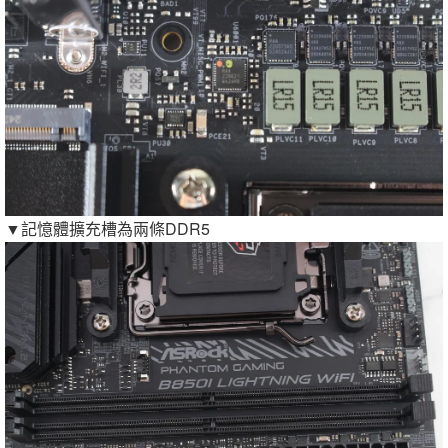
▼記憶體擴充槽為兩條DDR5