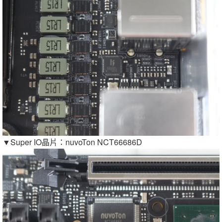
▼Super IO晶片：nuvoTon NCT66686D