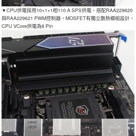
▼CPU供電採用10+1+1相110 A SPS供電，搭配RAA229620
與RAA229621 PWM控制器，MOSFET有獨立散熱模組設計，
CPU VCore供電為8 Pin