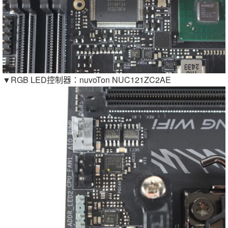
▼RGB LED控制器：nuvoTon NUC121ZC2AE