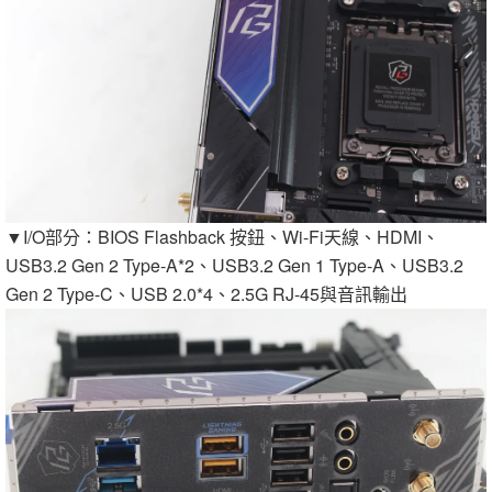
▼I/O部分：BIOS Flashback 按鈕、Wi-Fi天線、HDMI、
USB3.2 Gen 2 Type-A*2、USB3.2 Gen 1 Type-A、USB3.2
Gen 2 Type-C、USB 2.0*4、2.5G RJ-45與音訊輸出