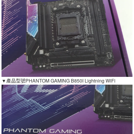
▼產品型號PHANTOM GAMING B850I Lightning WiFi