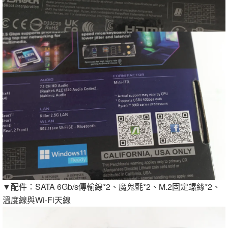
▼配件：SATA 6Gb/s傳輸線*2、魔鬼氈*2、M.2固定螺絲*2、
溫度線與Wi-Fi天線