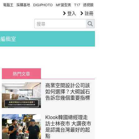
電腦王
採購基地
DIGIPHOTO
MF變型男
T17
透視鏡
登入
註冊
編輯室
熱門文章
商業空間設計公司該
如何選擇？大砌誠石
告訴您幾個重要指標
Klook韓國總經理走
訪士林夜市 大讚夜市
是認識台灣最好的起
點