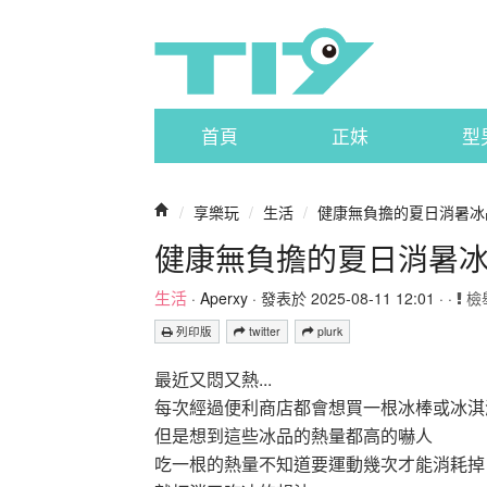
首頁
正妹
型
/
享樂玩
/
生活
/
健康無負擔的夏日消暑冰
健康無負擔的夏日消暑
生活
·
Aperxy
· 發表於 2025-08-11 12:01 · ·
檢
列印版
twitter
plurk
最近又悶又熱...
每次經過便利商店都會想買一根冰棒或冰淇
但是想到這些冰品的熱量都高的嚇人
吃一根的熱量不知道要運動幾次才能消耗掉