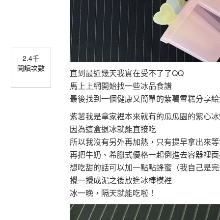
2.4千
閱讀次數
直到最近幾天我實在受不了了QQ
馬上上網開始找一些冰品食譜
最後找到一個健康又簡單的紫薯雪糕分享給
紫薯我是拿家裡本來就有的瓜瓜園的紫心冰
因為這盒退冰就能直接吃
所以我沒有另外再加熱，只有提早拿出來等
再把牛奶、希臘式優格一起倒進去容器裡面
想吃甜的話可以加一點點蜂蜜（我自己是完
攪一攪成泥之後放進冰棒模裡
冰一晚，隔天就能吃啦！