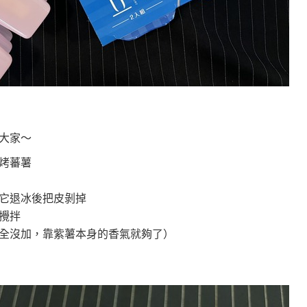
大家～
烤蕃薯
它退冰後把皮剝掉
攪拌
全沒加，靠紫薯本身的香氣就夠了）