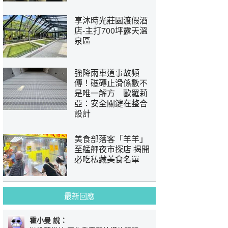
享沐時光莊園渡假酒
店-主打700坪露天溫
泉區
強降雨車道事故頻
傳！磁磚止滑係數不
是唯一解方 歐羅莉
亞：安全關鍵在整合
設計
美食部落客「羊羊」
至艋舺夜市探店 揭開
必吃私藏美食名單
最新回應
霍小曼 說：