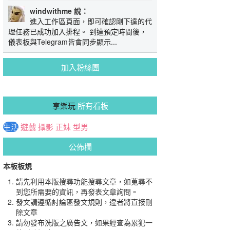
windwithme 說：
進入工作區頁面，即可確認剛下達的代
理任務已成功加入排程。 到達預定時間後，
儀表板與Telegram皆會同步顯示...
加入粉絲團
享樂玩
所有看板
生活
遊戲
攝影
正妹
型男
公佈欄
本板板規
請先利用本版搜尋功能搜尋文章，如蒐尋不
到您所需要的資訊，再發表文章詢問。
發文請遵循討論區發文規則，違者將直接刪
除文章
請勿發布洗版之廣告文，如果經查為累犯一