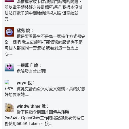
滿推薦掌紋 因為我家門結構的問題，
所以電子鎖裝好之後離牆壁超近 我根本沒辦
法站在電子鎖中間給他辨視人臉 但掌紋就
完...
黛兒 說：
還是要看醫生不是每一家操作方式都完
全一樣吧 我去皮膚科打那個醫師感覺也不是
每個人都照同一套流程 我看到這一台馬上
心...
一眼萬千 說：
危險發言禁止啊!
yuyu 說：
貧乳克蕾西亞又可愛又傲嬌，真的好想
好想要跟她.....
windwithme 說：
從下達指令到圖片回傳共耗時
2m34s，OpenClaw工作階段記錄此次代理任
務使用56.5K Token。 接...