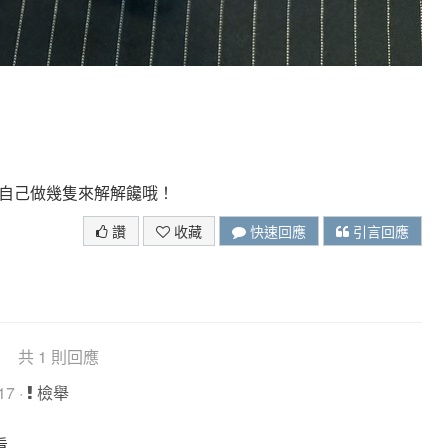
自己做幾隻來解解饞哦！
讚
收藏
快速回應
引言回應
共 1 則回應
17 ·
檢舉
看