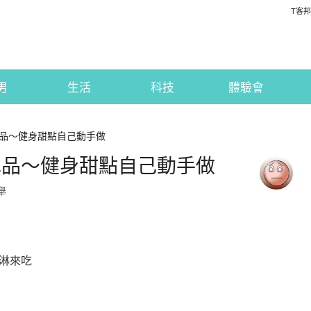
T客邦
男
生活
科技
體驗會
品～健身甜點自己動手做
冰品～健身甜點自己動手做
舉
淋來吃