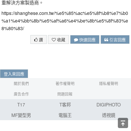
重解決方案製造商。
https://shanghese.com.tw/%e5%85%ac%e5%8f%b8%e7%b0
%a1%e4%bb%8b/%e5%af%a6%e4%be%8b%e5%8f%83%e
8%80%83/
讚
收藏
快速回應
引言回應
登入來回應
關於我們
著作權聲明
隱私權聲明
廣告合作
問題回報
T17
T客邦
DIGIPHOTO
MF變型男
電腦王
透視鏡