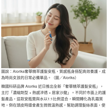
圖說：Aioriks奢華精萃護髮安瓶，質感瓶身搭配高效養護，成
為時尚女孩的日常必備單品。（圖／Aioriks）
韓國科研品牌 Aioriks 近日推出全新「奢華精萃護髮安瓶」，
主打「濃縮劑型 × 熱感滲透 × 居家沙龍」。不同於市面上的護
髮產品，這款安瓶需與水以1:1比例混合，瞬間轉化為乳霜質
地，倒在頭皮時還會產生微微溫熱感，幫助調理髮絲表面，使