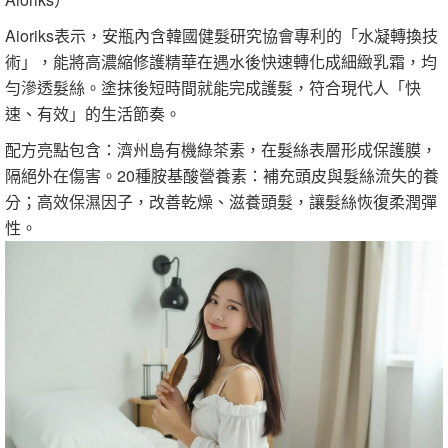
Aioriks表示，安瓶內含韓國健髮研究協會專利的「水凝轉換技
術」，能將高濃縮修護精華在遇水後快速轉化成細緻乳霜，均
勻滲透髮絲。塗抹後短時間就能完成護髮，符合現代人「快
速、有效」的生活節奏。
配方亮點包含：濟州島有機綠茶素，在髮絲表層形成保護膜，
隔絕外在傷害。20種胺基酸營養素：補充頭皮與髮絲流失的養
分；高效保濕因子，改善乾燥、滋養頭髮，讓髮絲恢復柔潤彈
性。