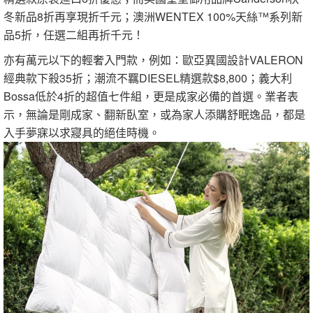
冬新品8折再享現折千元；澳洲WENTEX 100%天絲™系列新
品5折，任選二組再折千元！
亦有萬元以下的輕奢入門款，例如：歐亞異國設計VALERON
經典款下殺35折；潮流不羈DIESEL精選款$8,800；義大利
Bossa低於4折的超值七件組，更是成家必備的首選。業者表
示，無論是剛成家、翻新臥室，或為家人添購舒眠逸品，都是
入手夢寐以求寢具的絕佳時機。