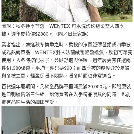
圖說：秋冬換季首選，WENTEX 可水洗珍珠絲柔雙人四季
被，週年慶特價$2880。（圖／日比家族）
業者指出，適逢秋冬換季之時，柔軟的法蘭絨薄毯類或四季被
成為熱銷單品，WENTEX雙人法蘭絨毯輕盈透氣，秋初可單獨
使用，入冬時搭配被子，兼顧舒適與保暖，週年慶更有任選兩
件$1,980優惠，平均一件只要990；而四季被的厚度介於夏被
與冬被之間，輕盈保暖不悶熱，暖冬時節也非常適合。
百貨週年慶期間，凡於全品牌單櫃消費滿20,000元，即贈原裝
進口刺繡衛浴三件組，讓消費者在入手精品寢具的同時，也能
擁有品味生活的細節享受。