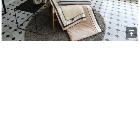
圖說：Bossa絲光柔蘊涼被，從內到外添加桑蠶絲，柔軟包覆
每一吋肌膚，週年慶特價5折。（圖／日比家族）
此外，「日比家族官網週年慶」亦將於10月17日至11月13日
同步登場，全館消費滿5,000元現折500元，結帳滿10,000送
TRUSSARDI原裝進口運動巾。業者表示，線上線下活動齊開
跑，讓消費者無論身在何處，都能輕鬆入手心儀的精品寢具，
感受一年一度最超值、最暖心的購物盛宴。
讚
收藏
快速回應
引言回應