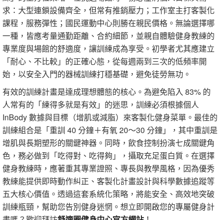
求：大型連鎖設備齊全，但常有推銷壓力；工作室主打客製化
課程，服務彈性；國民運動中心則勝在親民價格。無論選擇哪
一種，皆應考量通勤距離、合約細節，並親自體驗健身教練的
專業度與場館的舒適度，讓訓練成為享受。初學者尤其應建立
「耐心、不比較」的正確心態，從每週兩到三次的低頻率開
始，以安全入門的器械訓練打穩基礎，避免徒勞無功。
有效的訓練計畫是達成理想體態的核心。為避免陷入 83% 的
人常有的「練得多就是有效」的迷思，訓練必須根據個人
InBody 數據與目標（增肌或減脂）來客製化健身菜單。最佳的
訓練組合是「重訓 40 分鐘＋有氧 20～30 分鐘」，其中重訓是
增肌與長期塑形的關鍵神器。同時，飲食控制扮演七成關鍵角
色，務必做到「吃得對、吃得夠」，攝取充足蛋白質。在選擇
健身教練時，應著重其專業證照、專長與教學風格，因為優秀
教練能提供即時動作糾正、客製化計畫設計與科學數據追蹤等
五大核心價值。透過這套系統化策略，將能安全、高效地突破
訓練瓶頸，幫助您告別健身迷惘。想立即開啟您的專屬健身計
畫嗎？歡迎拜訪
舒適圈健身中心官方網站
！