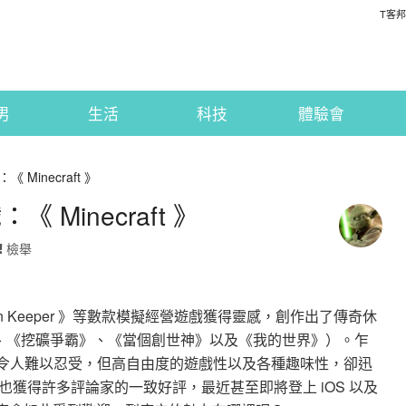
T客邦
男
生活
科技
體驗會
Minecraft 》
Minecraft 》
檢舉
on Keeper 》等數款模擬經營遊戲獲得靈感，創作出了傳奇休
工爭霸》、《挖礦爭霸》、《當個創世神》以及《我的世界》）。乍
到令人難以忍受，但高自由度的遊戲性以及各種趣味性，卻迅
獲得許多評論家的一致好評，最近甚至即將登上 iOS 以及