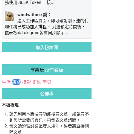
務使用56.5K Token。 接...
windwithme 說：
進入工作區頁面，即可確認剛下達的代
理任務已成功加入排程。 到達預定時間後，
儀表板與Telegram皆會同步顯示...
加入粉絲團
享樂玩
所有看板
生活
遊戲
攝影
正妹
型男
公佈欄
本板板規
請先利用本版搜尋功能搜尋文章，如蒐尋不
到您所需要的資訊，再發表文章詢問。
發文請遵循討論區發文規則，違者將直接刪
除文章