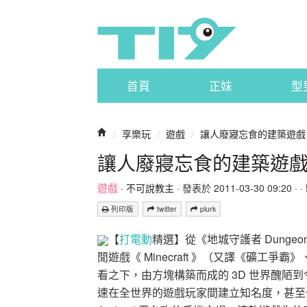
首頁
正妹
型
/
享樂玩
/
遊戲
/
讓人廢寢忘食的建築遊戲：《 
讓人廢寢忘食的建築遊戲：《 
遊戲
·
不可說教主
· 發表於 2011-03-30 09:20 · ·
列印版
twitter
plurk
【
打電動
精選】從《地城守護者 Dunge
閒遊戲《 Minecraft 》（又譯《礦
看之下，由方塊構築而成的 3D 世界醜陋
速在全世界的遊戲玩家間建立知名度，甚至也