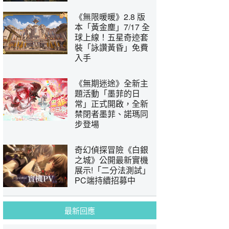
《無限暖暖》2.8 版
本「黃金塵」7/17 全
球上線！五星奇迹套
裝「詠讚黃昏」免費
入手
《無期迷途》全新主
題活動「墨菲的日
常」正式開啟，全新
禁閉者墨菲、諾瑪同
步登場
奇幻偵探冒險《白銀
之城》公開最新實機
展示!「二分法測試」
PC端持續招募中
最新回應