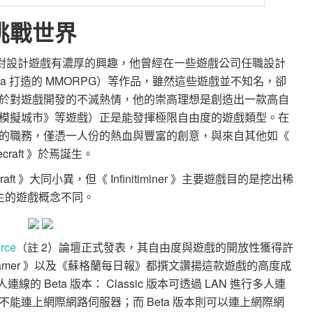
挑戰世界
n 從小就對設計遊戲有濃厚的興趣，他曾經在一些遊戲公司任職設計
 Java 打造的 MMORPG）等作品，雖然這些遊戲並不知名，卻
於對遊戲開發的不滅熱情，他的崇高理想是創造出一款高自
模擬城市》等遊戲）正是能發揮極限自由度的遊戲類型。在
的職務，僅憑一人份的熱血與豐富的創意，與來自其他如《
necraft 》於焉誕生。
necraft 》大同小異，但《 Infinitiminer 》主要遊戲目的是挖出稀
築為主的遊戲概念不同。
rce
（註 2）論壇正式發表，其自由度與遊戲的開放性獲得許
amer 》以及《蘇格蘭每日報》都撰文讚揚這款遊戲的高度成
線的 Beta 版本： Classic 版本可透過 LAN 進行多人連
能連上網際網路伺服器；而 Beta 版本則可以連上網際網