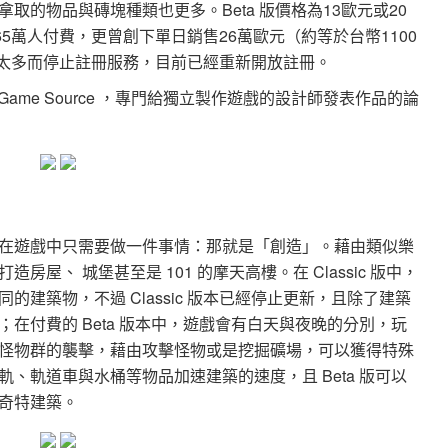
的物品與磚塊種類也更多。Beta 版價格為13歐元或20
5萬人付費，更曾創下單日銷售26萬歐元（約等於台幣1100
數太多而停止註冊服務，目前已經重新開放註冊。
dent Game Source ，專門給獨立製作遊戲的設計師發表作品的論
在遊戲中只需要做一件事情：那就是「創造」。藉由類似樂
屋、 城堡甚至是 101 的摩天高樓。在 Classic 版中，
建築物，不過 Classic 版本已經停止更新，且除了建築
在付費的 Beta 版本中，遊戲會有白天與夜晚的分別，玩
怪物群的襲擊，藉由攻擊怪物或是挖掘礦場，可以獲得特殊
、軌道車與水桶等物品加速建築的速度，且 Beta 版可以
奇特建築。