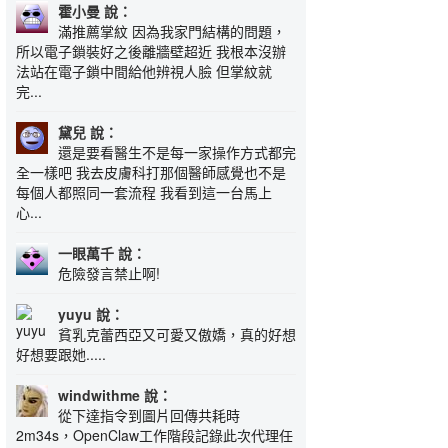
霍小曼 說：
滿推薦掌紋 因為我家門結構的問題，
所以電子鎖裝好之後離牆壁超近 我根本沒辦
法站在電子鎖中間給他辨視人臉 但掌紋就
完...
黛兒 說：
還是要看醫生不是每一家操作方式都完
全一樣吧 我去皮膚科打那個醫師感覺也不是
每個人都照同一套流程 我看到這一台馬上
心...
一眼萬千 說：
危險發言禁止啊!
yuyu 說：
貧乳克蕾西亞又可愛又傲嬌，真的好想
好想要跟她.....
windwithme 說：
從下達指令到圖片回傳共耗時
2m34s，OpenClaw工作階段記錄此次代理任