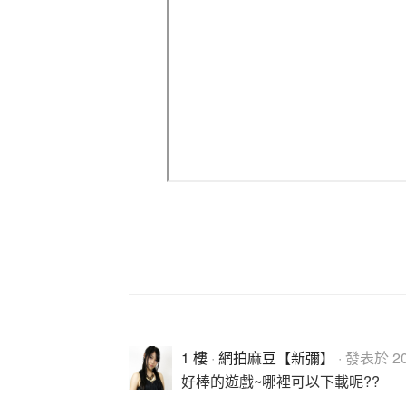
1 樓
·
網拍麻豆【新彌】
· 發表於 201
好棒的遊戲~哪裡可以下載呢??