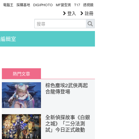
電腦王
採購基地
DIGIPHOTO
MF變型男
T17
透視鏡
登入
註冊
編輯室
熱門文章
棕色塵埃2武俠再起
合龍傳登場
全新偵探故事《白銀
之城》「二分法測
試」今日正式啟動