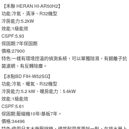
【禾聯 HERAN HI-AR50H2】
功能:冷氣、清淨、R32機型
冷房能力:5.2kW
效能:1級能效
CSPF:5.93
保固期:7年保固期
價格:27900
特色:一樣有環境控溫的偵測系統，可以單獨除濕，有銀離子抗
菌濾網，有反轉除塵。
【冰點BD FIH-W52SG】
功能:冷氣、暖氣、R32機型
冷房能力:5.2 kW、暖房能力：5.6kW
效能:1級能效
CSPF:5.61
保固期:壓縮機10年/基板7年。
價格:34496
特色:使用日本大廠壓縮機，通常耐用度更好一點，在排水器上