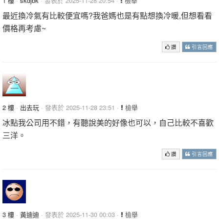
1 樓
·
skdjbk
· 發表於 2025-11-28 20:54 ·
檢舉
最近換冷氣有比較便宜嗎?我爸媽也是有點想換冷暖,但想看看
價格再考慮~
讚
引言回應
2 樓
·
出去玩
· 發表於 2025-11-28 23:51 ·
檢舉
冰點我公司用不錯，有聽說美的好像也可以，自己比較不喜歡
三洋。
讚
引言回應
3 樓
·
黃迪迪
· 發表於 2025-11-30 00:03 ·
檢舉