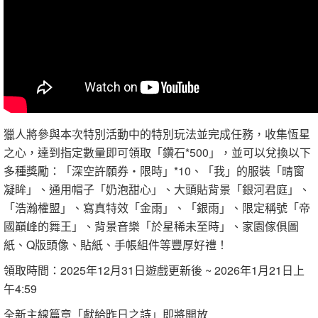
獵人將參與本次特別活動中的特別玩法並完成任務，收集恆星
之心，達到指定數量即可領取「鑽石*500」，並可以兌換以下
多種獎勵：「深空許願券‧限時」*10、「我」的服裝「晴窗
凝眸」、通用帽子「奶泡甜心」、大頭貼背景「銀河君庭」、
「浩瀚權盟」、寫真特效「金雨」、「銀雨」、限定稱號「帝
國巔峰的舞王」、背景音樂「於星稀未至時」、家園傢俱圖
紙、Q版頭像、貼紙、手帳組件等豐厚好禮！
領取時間：2025年12月31日遊戲更新後 ~ 2026年1月21日上
午4:59
全新主線篇章「獻給昨日之詩」即將開放