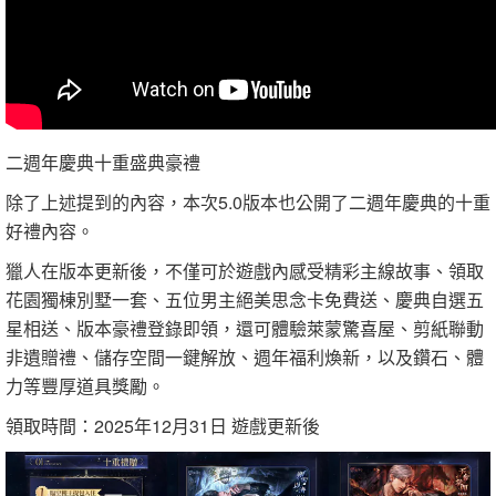
二週年慶典十重盛典豪禮
除了上述提到的內容，本次5.0版本也公開了二週年慶典的十重
好禮內容。
獵人在版本更新後，不僅可於遊戲內感受精彩主線故事、領取
花園獨棟別墅一套、五位男主絕美思念卡免費送、慶典自選五
星相送、版本豪禮登錄即領，還可體驗萊蒙驚喜屋、剪紙聯動
非遺贈禮、儲存空間一鍵解放、週年福利煥新，以及鑽石、體
力等豐厚道具獎勵。
領取時間：2025年12月31日 遊戲更新後