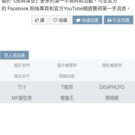
關於《戀與深空》更多的第一手資料和活動，可至官方
的 Facebook 粉絲專頁和官方YouTube頻道獲得第一手消息。
讚
收藏
快速回應
引言回應
登入來回應
關於我們
著作權聲明
隱私權聲明
廣告合作
問題回報
T17
T客邦
DIGIPHOTO
MF變型男
電腦王
透視鏡