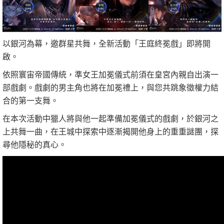
以銀河為幕，邀群星共舞，全新活動「王庭終冕戲」即將開
啟。
依照寰宙帝國傳統，準女王加冕儀式前須在皇宮內親自出演一
部戲劇。戲劇的男主角也將在加冕禮上，與您共跳象徵權力結
合的第一支舞。
在本次活動中獵人將與他一起準備加冕儀式的戲劇，於銀河之
上共舞一曲，在王城中探索中逐漸揭開他身上的重重謎團，探
尋他隱秘的真心。