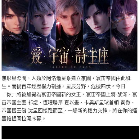
無垠星際間，人類於阿洛爾星系建立家園，寰宙帝國由此誕
生。而後百年經歷權力割據，星辰分野，危機四伏。今日
「你」將被加冕為寰宙帝國新的女王，寰宙帝國上將-黎深、寰
宙帝國主聖-祁煜、恆曜聯邦-夏以晝、卡奧斯星球首領-秦徹、
帝國舊王儲-沈星回接踵而至，一場新的權力交鋒，將在你的運
籌帷幄間拉開序幕。