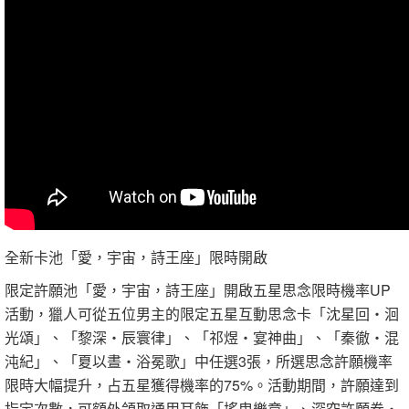
全新卡池「愛，宇宙，詩王座」限時開啟
限定許願池「愛，宇宙，詩王座」開啟五星思念限時機率UP
活動，獵人可從五位男主的限定五星互動思念卡「沈星回‧洄
光頌」、「黎深‧辰寰律」、「祁煜‧宴神曲」、「秦徹‧混
沌紀」、「夏以晝‧浴冕歌」中任選3張，所選思念許願機率
限時大幅提升，占五星獲得機率的75%。活動期間，許願達到
指定次數，可額外領取通用耳飾「搖曳樂章」、深空許願券‧