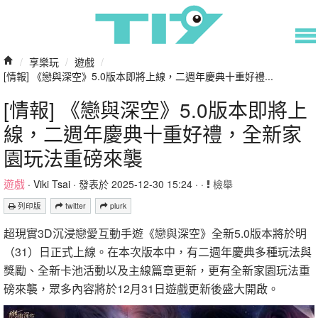
/
享樂玩
/
遊戲
/
[情報] 《戀與深空》5.0版本即將上線，二週年慶典十重好禮...
[情報] 《戀與深空》5.0版本即將上
線，二週年慶典十重好禮，全新家
園玩法重磅來襲
遊戲
·
Viki Tsai
· 發表於 2025-12-30 15:24 · ·
檢舉
列印版
twitter
plurk
超現實3D沉浸戀愛互動手遊《戀與深空》全新5.0版本將於明
（31）日正式上線。在本次版本中，有二週年慶典多種玩法與
獎勵、全新卡池活動以及主線篇章更新，更有全新家園玩法重
磅來襲，眾多內容將於12月31日遊戲更新後盛大開啟。