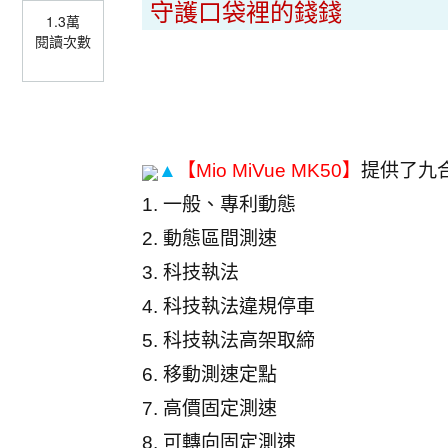
守護口袋裡的錢錢
1.3萬
閱讀次數
▲
【
Mio MiVue MK50
】
提供了九
1.
一般、專利動態
2.
動態區間測速
3.
科技執法
4.
科技執法違規停車
5.
科技執法高架取締
6.
移動測速定點
7.
高價固定測速
8.
可轉向固定測速