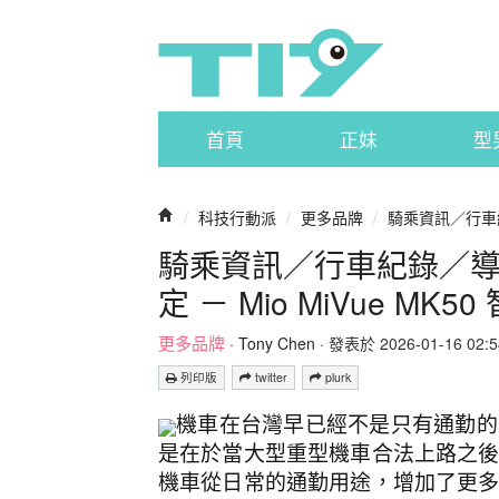
首頁
正妹
型
/
科技行動派
/
更多品牌
/
騎乘資訊／行車紀
騎乘資訊／行車紀錄／
定 － Mio MiVue MK
更多品牌
·
Tony Chen
· 發表於 2026-01-16 02:54
列印版
twitter
plurk
機車在台灣早已經不是只有通勤的
是在於當大型重型機車合法上路之
機車從日常的通勤用途，增加了更