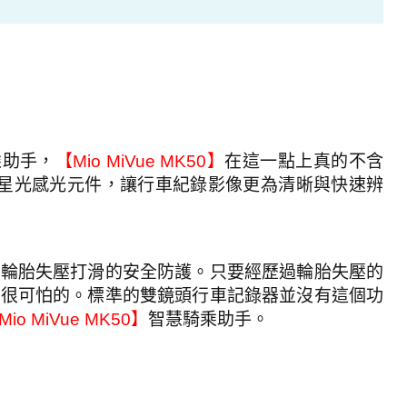
乘助手，
【
Mio MiVue MK50
】
在這一點上真的不含
星光感光元件，讓行車紀錄影像更為清晰與快速辨
了輪胎失壓打滑的安全防護。只要經歷過輪胎失壓的
的很可怕的。標準的雙鏡頭行車記錄器並沒有這個功
Mio MiVue MK50
】
智慧騎乘助手。