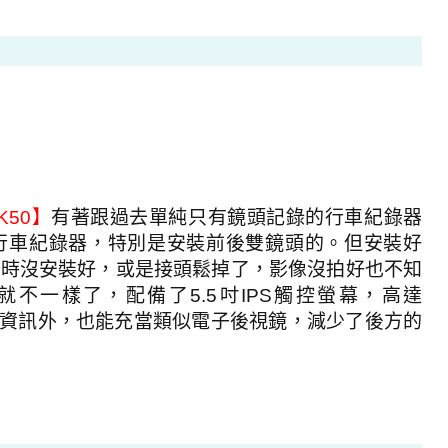
K50
】
有著跟過去單純只有鏡頭記錄的行車紀錄器
行車紀錄器，特別是安裝前後雙鏡頭的。但安裝好
有時沒安裝好，或是接頭鬆掉了，影像沒拍好也不知
就不一樣了，配備了
5.5
吋
IPS
觸控螢幕，高達
資訊外，也能充當類似電子後視鏡，減少了後方的