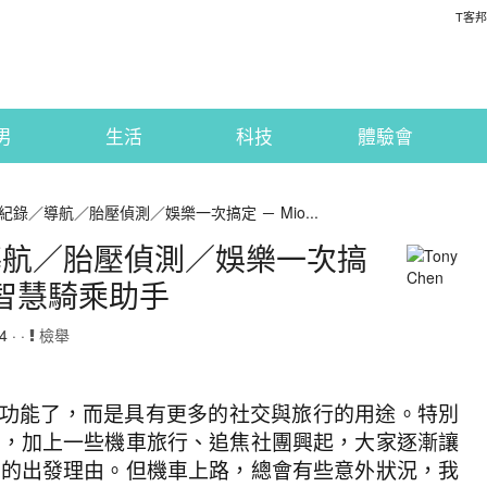
T客邦
男
生活
科技
體驗會
錄／導航／胎壓偵測／娛樂一次搞定 － Mio...
導航／胎壓偵測／娛樂一次搞
50 智慧騎乘助手
 · ·
檢舉
功能了，而是具有更多的社交與旅行的用途。特別
後，加上一些機車旅行、追焦社團興起，大家逐漸讓
多的出發理由。但機車上路，總會有些意外狀況，我