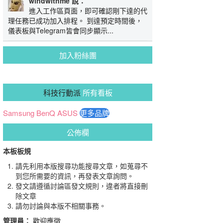
windwithme 說：
進入工作區頁面，即可確認剛下達的代
理任務已成功加入排程。 到達預定時間後，
儀表板與Telegram皆會同步顯示...
加入粉絲團
科技行動派
所有看板
Samsung
BenQ
ASUS
更多品牌
公佈欄
本板板規
請先利用本版搜尋功能搜尋文章，如蒐尋不
到您所需要的資訊，再發表文章詢問。
發文請遵循討論區發文規則，違者將直接刪
除文章
請勿討論與本版不相關事務。
管理員：
歡迎應徵