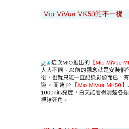
Mio MiVue MK50
的不一樣
▲
這次
MIO
推出的
【
Mio MiVue M
大大不同。以前的觀念就是安裝個
後，也就只能一直記錄影像而已，
道。而這台
【
Mio MiVue MK50
】
1000nits
亮度，白天能看得清楚各類
視線死角。