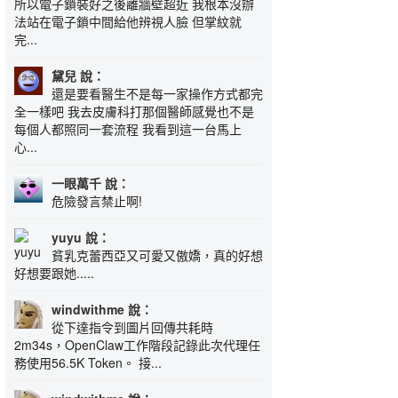
所以電子鎖裝好之後離牆壁超近 我根本沒辦
法站在電子鎖中間給他辨視人臉 但掌紋就
完...
黛兒 說：
還是要看醫生不是每一家操作方式都完
全一樣吧 我去皮膚科打那個醫師感覺也不是
每個人都照同一套流程 我看到這一台馬上
心...
一眼萬千 說：
危險發言禁止啊!
yuyu 說：
貧乳克蕾西亞又可愛又傲嬌，真的好想
好想要跟她.....
windwithme 說：
從下達指令到圖片回傳共耗時
2m34s，OpenClaw工作階段記錄此次代理任
務使用56.5K Token。 接...