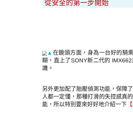
從安全的第一步開始
▲
在鏡頭方面，身為一台好的騎
糊，直上了
SONY
新二代的
IMX662
識。
另外更加配了胎壓偵測功能，保障
人都一定懂，那種打滑的失控感真
能，所以特別要來好好地介紹一下
【